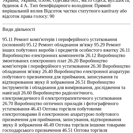
Україна, Україна, 65098, Одеська обл., місто Одеса, вул.Шоста,
будинок 4 А. Тип бенефіціарного володіння: Прямий
вирішальний вплив Відсоток частки статутного капіталу або
відсоток права голосу: 90
Види діяльності
95.11 Ремонт комп'ютерів і периферійного устатковання
(основний) 95.12 Ремонт обладнання зв'язку 95.29 Ремонт
інших побутових виробів і предметів особистого вжитку 26.11
Виробництво електронних компонентів 26.12 Виробництво
змонтованих електронних плат 26.20 Виробництво
комп'ютерів і периферійного устатковання 26.30 Виробництво
обладнання зв'язку 26.40 Виробництво електронної апаратури
побутового призначення для приймання, записування та
відтворювання звуку й зображення 26.51 Виробництво
інструментів і обладнання для вимірювання, дослідження та
навігації 26.60 Виробництво радіологічного,
електромедичного й електротерапевтичного устатковання
26.70 Виробництво оптичних приладів і фотографічного
устатковання 46.43 Оптова торгівля побутовими
електротоварами й електронною апаратурою побутового
призначення для приймання, записування, відтворювання
звуку й зображення 46.49 Оптова торгівля іншими товарами
господарського призначення 46.51 Оптова торгівля