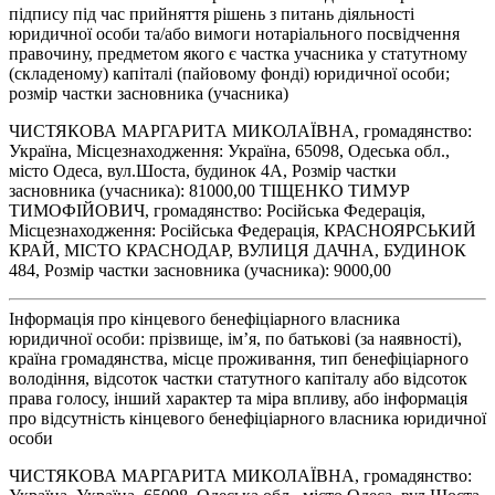
підпису під час прийняття рішень з питань діяльності
юридичної особи та/або вимоги нотаріального посвідчення
правочину, предметом якого є частка учасника у статутному
(складеному) капіталі (пайовому фонді) юридичної особи;
розмір частки засновника (учасника)
ЧИСТЯКОВА МАРГАРИТА МИКОЛАЇВНА, громадянство:
Україна, Місцезнаходження: Україна, 65098, Одеська обл.,
місто Одеса, вул.Шоста, будинок 4А, Розмір частки
засновника (учасника): 81000,00 ТІЩЕНКО ТИМУР
ТИМОФІЙОВИЧ, громадянство: Російська Федерація,
Місцезнаходження: Російська Федерація, КРАСНОЯРСЬКИЙ
КРАЙ, МІСТО КРАСНОДАР, ВУЛИЦЯ ДАЧНА, БУДИНОК
484, Розмір частки засновника (учасника): 9000,00
Інформація про кінцевого бенефіціарного власника
юридичної особи: прізвище, ім’я, по батькові (за наявності),
країна громадянства, місце проживання, тип бенефіціарного
володіння, відсоток частки статутного капіталу або відсоток
права голосу, інший характер та міра впливу, або інформація
про відсутність кінцевого бенефіціарного власника юридичної
особи
ЧИСТЯКОВА МАРГАРИТА МИКОЛАЇВНА, громадянство: