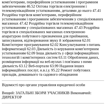
комп'ютерами, периферійним устаткованням і програмним
забезпеченням 46.52 Оптова торгівля електронним і
телекомунікаційним устаткованням, деталями до нього 47.41
Роздрібна торгівля комп'ютерами, периферійним
устаткованням і програмним забезпеченням у спеціалізованих
магазинах 47.42 Роздрібна торгівля телекомунікаційним
устаткованням у спеціалізованих магазинах 47.43 Роздрібна
торгівля в спеціалізованих магазинах електронною
апаратурою побутового призначення для приймання,
записування, відтворювання звуку й зображення 62.01
Комп'ютерне програмування 62.02 Консультування з питань
інформатизації 62.03 Діяльність із керування комп'ютерним
устаткованням 62.09 Інша діяльність у сфері інформаційних
технологій і комп'ютерних систем 63.11 Оброблення даних,
розміщення інформації на веб-вузлах і пов'язана з ними
діяльність 63.12 Веб-портали 63.99 Надання інших
інформаційних послуг, н.в.і.у. 95.22 Ремонт побутових
приладів, домашнього та садового обладнання
Відомості про органи управління юридичної особи
Вищий: ЗАГАЛЬНІ ЗБОРИ УЧАСНИКІВ Виконавчий:
ДИРЕКТОР