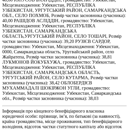
Місцезнаходження: Узбекистан, РЕСПУБЛІКА
УЗБЕКИСТАН, УРГУТСЬКИЙ РАЙОН, САМАРКАНДСЬКА
ОБЛ., СЕЛО ПОХМОБ, Розмір частки засновника (учасника):
40,00 РАШІДОВ АСЛІДДІН, громадянство: Узбекистан,
Місцезнаходження: Узбекистан, РЕСПУБЛІКА
УЗБЕКИСТАН, САМАРКАНДСЬКА
ОБЛАСТЬ,УРГУТСЬКИЙ РАЙОН, СЕЛО ТОШАРІ, Розмір
частки засновника (учасника): 39,20 РУЗІЄВ САРДОР,
громадянство: Узбекистан, Місцезнаходження: Узбекистан,
0000, Самаркандська область, Уругвайський район, село
Жайратепа, Розмір частки засновника (учасника): 38,81
ЛУКМОНОВ ЙОКУБХУЖА, громадянство: Узбекистан,
Місцезнаходження: Узбекистан, РЕСПУБЛІКА
УЗБЕКИСТАН, САМАРКАНДСЬКА ОБЛАСТЬ,
УРГУТСЬКИЙ РАЙОН, СЕЛО КУТАРМА, Розмір частки
засновника (учасника): 38,42 ОБЛОБЕРДІЄВ
МУХАММАДАЛІ ШОКІРЖОН УГЛИ, громадянство:
Узбекистан, Місцезнаходження: Узбекистан, Самаркандська
обл., Розмір частки засновника (учасника): 38,03
Інформація про кінцевого бенефіціарного власника
юридичної особи: прізвище, ім’я, по батькові (за наявності),
країна громадянства, місце проживання, тип бенефіціарного
володіння, відсоток частки статутного капіталу або відсоток