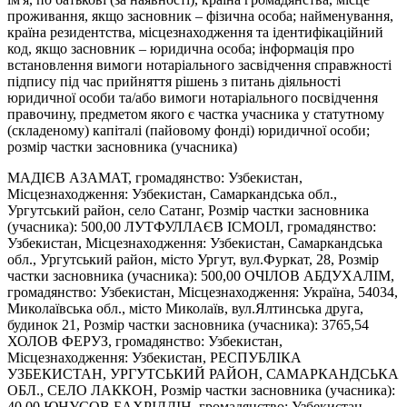
проживання, якщо засновник – фізична особа; найменування,
країна резидентства, місцезнаходження та ідентифікаційний
код, якщо засновник – юридична особа; інформація про
встановлення вимоги нотаріального засвідчення справжності
підпису під час прийняття рішень з питань діяльності
юридичної особи та/або вимоги нотаріального посвідчення
правочину, предметом якого є частка учасника у статутному
(складеному) капіталі (пайовому фонді) юридичної особи;
розмір частки засновника (учасника)
МАДІЄВ АЗАМАТ, громадянство: Узбекистан,
Місцезнаходження: Узбекистан, Самаркандська обл.,
Ургутський район, село Сатанг, Розмір частки засновника
(учасника): 500,00 ЛУТФУЛЛАЄВ ІСМОІЛ, громадянство:
Узбекистан, Місцезнаходження: Узбекистан, Самаркандська
обл., Ургутський район, місто Ургут, вул.Фуркат, 28, Розмір
частки засновника (учасника): 500,00 ОЧІЛОВ АБДУХАЛІМ,
громадянство: Узбекистан, Місцезнаходження: Україна, 54034,
Миколаївська обл., місто Миколаїв, вул.Ялтинська друга,
будинок 21, Розмір частки засновника (учасника): 3765,54
ХОЛОВ ФЕРУЗ, громадянство: Узбекистан,
Місцезнаходження: Узбекистан, РЕСПУБЛІКА
УЗБЕКИСТАН, УРГУТСЬКИЙ РАЙОН, САМАРКАНДСЬКА
ОБЛ., СЕЛО ЛАККОН, Розмір частки засновника (учасника):
40,00 ЮНУСОВ БАХРІДДІН, громадянство: Узбекистан,