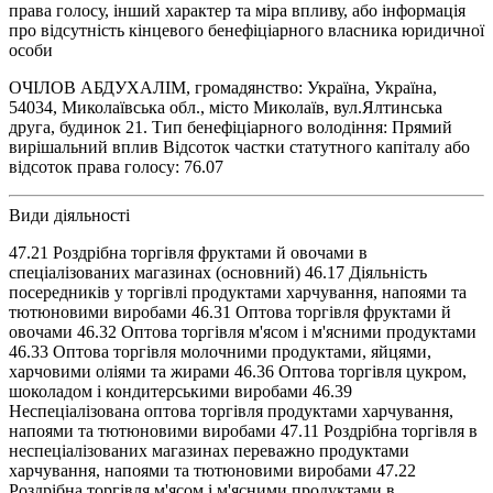
права голосу, інший характер та міра впливу, або інформація
про відсутність кінцевого бенефіціарного власника юридичної
особи
ОЧІЛОВ АБДУХАЛІМ, громадянство: Україна, Україна,
54034, Миколаївська обл., місто Миколаїв, вул.Ялтинська
друга, будинок 21. Тип бенефіціарного володіння: Прямий
вирішальний вплив Відсоток частки статутного капіталу або
відсоток права голосу: 76.07
Види діяльності
47.21 Роздрібна торгівля фруктами й овочами в
спеціалізованих магазинах (основний) 46.17 Діяльність
посередників у торгівлі продуктами харчування, напоями та
тютюновими виробами 46.31 Оптова торгівля фруктами й
овочами 46.32 Оптова торгівля м'ясом і м'ясними продуктами
46.33 Оптова торгівля молочними продуктами, яйцями,
харчовими оліями та жирами 46.36 Оптова торгівля цукром,
шоколадом і кондитерськими виробами 46.39
Неспеціалізована оптова торгівля продуктами харчування,
напоями та тютюновими виробами 47.11 Роздрібна торгівля в
неспеціалізованих магазинах переважно продуктами
харчування, напоями та тютюновими виробами 47.22
Роздрібна торгівля м'ясом і м'ясними продуктами в