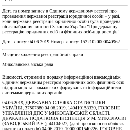
Дата та номер запису в Єдиному державному реєстрі про
проведення державної реєстрації юридичної особи – у разі,
коли державна реєстрація юридичної особи була проведена
після набрання чинності Законом України "Про державну
реєстрацію юридичних осіб та фізичних осіб-підприємців"
Дата запису: 04.06.2019 Номер запису: 15221020000040962
Місцезнаходження реєстраційної справи
Миколаївська міська рада
Відомості, отримані в порядку інформаційної взаємодії між
Єдиним державним реєстром юридичних осіб, фізичних осіб -
підприємців та громадських формувань та інформаційними
системами державних органів
04.06.2019, ДЕРЖАВНА СЛУЖБА СТАТИСТИКИ
УКРАЇНИ, 37507880 04.06.2019, 140419158339, ГОЛОВНЕ
УПРАВЛІННЯ ДПС У МИКОЛАЇВСЬКІЙ ОБЛАСТІ,
ДЕРЖАВНА ПОДАТКОВА ІНСПЕКЦІЯ У М. МИКОЛАЄВІ
(ЗАВОДСЬКИЙ Р-Н ), 44104027, (дані про взяття на облік як
платника податків) 04.06.2019, 10000001540226, ГОЛОВНЕ