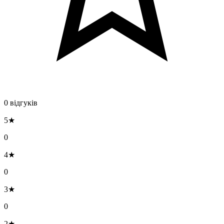
0 відгуків
5★
0
4★
0
3★
0
2★