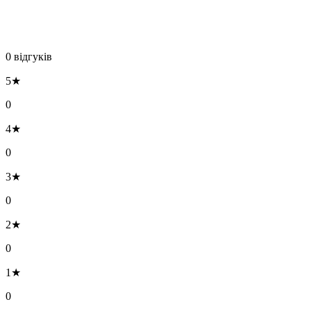
0 відгуків
5★
0
4★
0
3★
0
2★
0
1★
0