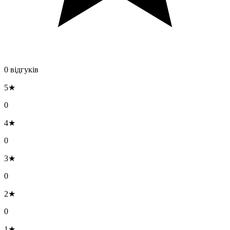
0 відгуків
5★
0
4★
0
3★
0
2★
0
1★