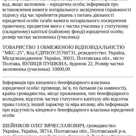
код, якщо засновник – юридична особа; інформація про
встановлення вимоги нотаріального засвідчення справжності
підпису під час прийняття рішень з питань діяльності
юридичної особи та/або вимоги нотаріального посвідчення
правочину, предметом якого є частка учасника у статутному
(складеному) капіталі (пайовому фонді) юридичної особи;
розмір частки засновника (учасника)
ТОВАРИСТВО З ОБМЕЖЕНОЮ ВІДПОВІДАЛЬНІСТЮ
"МКС-25", Код ЄДРПОУ:35760731, резидентство: Україна,
Місцезнаходження: Україна, 36011, Полтавська обл., місто
Полтава, ВУЛИЦЯ ПУШКІНА, будинок 22, Розмір частки
засновника (учасника): 10000,00
Інформація про кінцевого бенефіціарного власника
юридичної особи: прізвище, ім’я, по батькові (за наявності),
країна громадянства, місце проживання, тип бенефіціарного
володіння, відсоток частки статутного капіталу або відсоток
права голосу, інший характер та міра впливу, або інформація
про відсутність кінцевого бенефіціарного власника юридичної
особи
ШЕЙНІКОВ ОЛЕГ ВЯЧЕСЛАВОВИЧ, громадянство:
Україна, Україна, 38714, Полтавська обл., Полтавський р-н,