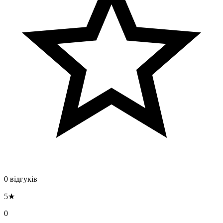
0 відгуків
5★
0