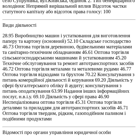
село Супрунівка, вул.Київська, будинок 2. Тип бенефіціарного
володіння: Непрямий вирішальний вплив Відсоток частки
статутного капіталу або відсоток права голосу: 100
Види діяльності
28.95 Виробництво машин і устатковання для виготовлення
паперу та картону (основний) 52.10 Складське господарство
46.73 Оптова торгівля деревиною, будівельними матеріалами
та санітарно-технічним обладнанням 46.61 Оптова торгівля
сільськогосподарськими машинами й устаткованням 45.20
Технічне обслуговування та ремонт автотранспортних засобів
46.72 Оптова торгівля металами та металевими рудами 46.77
Оптова торгівля відходами та брухтом 70.22 Консультування з
питань комерційної діяльності й керування 69.20 Діяльність у
сфері бухгалтерського обліку й аудиту; консультування з
питань оподаткування 63.99 Надання інших інформаційних
послуг, н.в.і.у. 69.10 Діяльність у сфері права 46.90
Неспеціалізована оптова торгівля 45.31 Оптова торгівля
деталями та приладдям для автотранспортних засобів 46.71
Оптова торгівля твердим, рідким, газоподібним паливом і
подібними продуктами
Відомості про органи управління юридичної особи