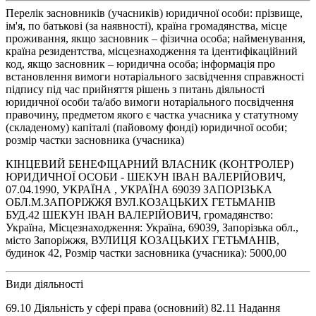
Перелік засновників (учасників) юридичної особи: прізвище,
ім'я, по батькові (за наявності), країна громадянства, місце
проживання, якщо засновник – фізична особа; найменування,
країна резидентства, місцезнаходження та ідентифікаційний
код, якщо засновник – юридична особа; інформація про
встановлення вимоги нотаріального засвідчення справжності
підпису під час прийняття рішень з питань діяльності
юридичної особи та/або вимоги нотаріального посвідчення
правочину, предметом якого є частка учасника у статутному
(складеному) капіталі (пайовому фонді) юридичної особи;
розмір частки засновника (учасника)
КІНЦЕВИЙ БЕНЕФІЦАРНИЙ ВЛАСНИК (КОНТРОЛЕР)
ЮРИДИЧНОЇ ОСОБИ - ШЕКУН ІВАН ВАЛЕРІЙОВИЧ,
07.04.1990, УКРАЇНА , УКРАЇНА 69039 ЗАПОРІЗЬКА
ОБЛ.М.ЗАПОРІЖЖЯ ВУЛ.КОЗАЦЬКИХ ГЕТЬМАНІВ
БУД.42 ШЕКУН ІВАН ВАЛЕРІЙОВИЧ, громадянство:
Україна, Місцезнаходження: Україна, 69039, Запорізька обл.,
місто Запоріжжя, ВУЛИЦЯ КОЗАЦЬКИХ ГЕТЬМАНІВ,
будинок 42, Розмір частки засновника (учасника): 5000,00
Види діяльності
69.10 Діяльність у сфері права (основний) 82.11 Надання