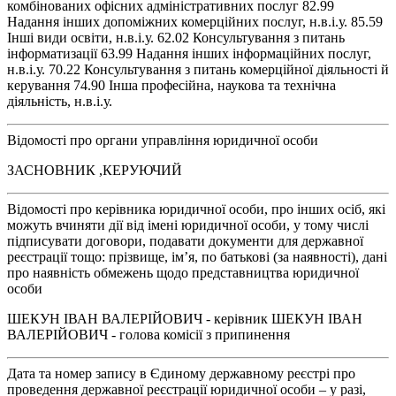
комбінованих офісних адміністративних послуг 82.99
Надання інших допоміжних комерційних послуг, н.в.і.у. 85.59
Інші види освіти, н.в.і.у. 62.02 Консультування з питань
інформатизації 63.99 Надання інших інформаційних послуг,
н.в.і.у. 70.22 Консультування з питань комерційної діяльності й
керування 74.90 Інша професійна, наукова та технічна
діяльність, н.в.і.у.
Відомості про органи управління юридичної особи
ЗАСНОВНИК ,КЕРУЮЧИЙ
Відомості про керівника юридичної особи, про інших осіб, які
можуть вчиняти дії від імені юридичної особи, у тому числі
підписувати договори, подавати документи для державної
реєстрації тощо: прізвище, ім’я, по батькові (за наявності), дані
про наявність обмежень щодо представництва юридичної
особи
ШЕКУН ІВАН ВАЛЕРІЙОВИЧ - керівник ШЕКУН ІВАН
ВАЛЕРІЙОВИЧ - голова комісії з припинення
Дата та номер запису в Єдиному державному реєстрі про
проведення державної реєстрації юридичної особи – у разі,