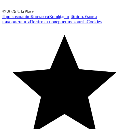
© 2026 UkrPlace
Про компанію
Контакти
Конфіденційність
Умови
використання
Політика повернення коштів
Cookies