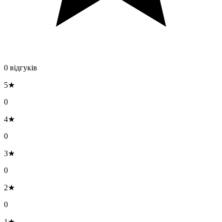
0 відгуків
5★
0
4★
0
3★
0
2★
0
1★