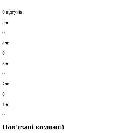
0 відгуків
5★
0
4★
0
3★
0
2★
0
1★
0
Пов'язані компанії