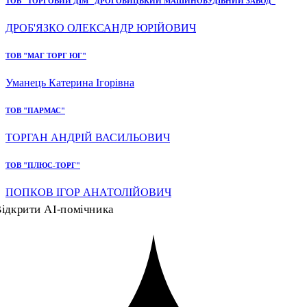
ТОВ "ТОРГОВИЙ ДІМ "ДРОГОБИЦЬКИЙ МАШИНОБУДІВНИЙ ЗАВОД"
ДРОБ'ЯЗКО ОЛЕКСАНДР ЮРІЙОВИЧ
ТОВ "МАГ ТОРГ ЮГ"
Уманець Катерина Ігорівна
ТОВ "ПАРМАС"
ТОРГАН АНДРІЙ ВАСИЛЬОВИЧ
ТОВ "ПЛЮС-ТОРГ"
ПОПКОВ ІГОР АНАТОЛІЙОВИЧ
ідкрити AI-помічника