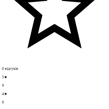
0 відгуків
5★
0
4★
0