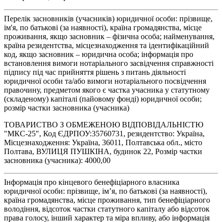
Перелік засновників (учасників) юридичної особи: прізвище,
ім'я, по батькові (за наявності), країна громадянства, місце
проживання, якщо засновник – фізична особа; найменування,
країна резидентства, місцезнаходження та ідентифікаційний
код, якщо засновник – юридична особа; інформація про
встановлення вимоги нотаріального засвідчення справжності
підпису під час прийняття рішень з питань діяльності
юридичної особи та/або вимоги нотаріального посвідчення
правочину, предметом якого є частка учасника у статутному
(складеному) капіталі (пайовому фонді) юридичної особи;
розмір частки засновника (учасника)
ТОВАРИСТВО З ОБМЕЖЕНОЮ ВІДПОВІДАЛЬНІСТЮ
"МКС-25", Код ЄДРПОУ:35760731, резидентство: Україна,
Місцезнаходження: Україна, 36011, Полтавська обл., місто
Полтава, ВУЛИЦЯ ПУШКІНА, будинок 22, Розмір частки
засновника (учасника): 4000,00
Інформація про кінцевого бенефіціарного власника
юридичної особи: прізвище, ім’я, по батькові (за наявності),
країна громадянства, місце проживання, тип бенефіціарного
володіння, відсоток частки статутного капіталу або відсоток
права голосу, інший характер та міра впливу, або інформація