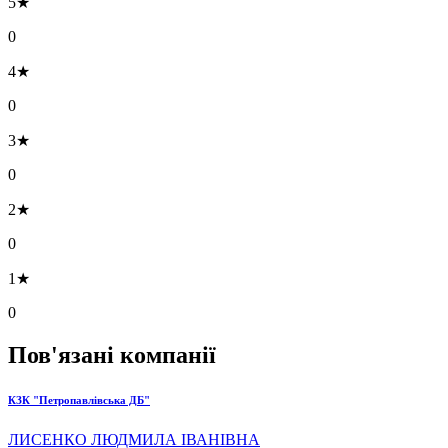
5★
0
4★
0
3★
0
2★
0
1★
0
Пов'язані компанії
КЗК "Петропавлівська ДБ"
ЛИСЕНКО ЛЮДМИЛА ІВАНІВНА