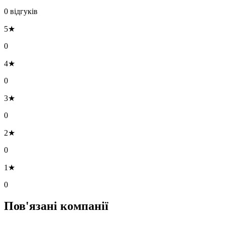
0 відгуків
5★
0
4★
0
3★
0
2★
0
1★
0
Пов'язані компанії