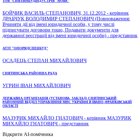
ТОВ "СНЯТИНБУДІНДУСТРІЯ "НОВА"
БОЙЧИК ВАСИЛЬ СТЕПАНОВИЧ, 31.12.2012 - керівник
ДРАБЧУК ВОЛОДИМИР СТЕПАНОВИЧ (Повноваження:
Вчиняти дії від імені юридичної особи, у тому числі
підписувати договори тощо, Подавати документи для
державної реєстрації від імені юридичної особи) - представник
АТЗТ "ОПОРЯДСПЕЦБУД"
ОСАДЕЦЬ СТЕПАН МИХАЙЛОВИЧ
СНЯТИНСЬКА РАЙОННА РАДА
УГРИН ІВАН МИХАЙЛОВИЧ
ДЕРЖАВНА ОРГАНІЗАЦІЯ (УСТАНОВА, ЗАКЛАД) СНЯТИНСЬКИЙ
РАЙОННИЙ ВІДДІЛ УПРАВЛІННЯ МНС УКРАЇНИ В ІВАНО-ФРАНКІВСЬКІЙ
ОБЛАСТІ
МАЗУРИК МИХАЙЛО ГНАТОВИЧ - керівник МАЗУРИК
МИХАЙЛО ГНАТОВИЧ - представник
Відкрити AI-помічника