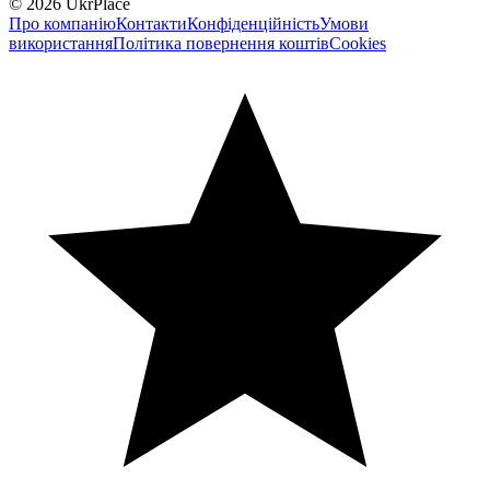
© 2026 UkrPlace
Про компанію
Контакти
Конфіденційність
Умови
використання
Політика повернення коштів
Cookies