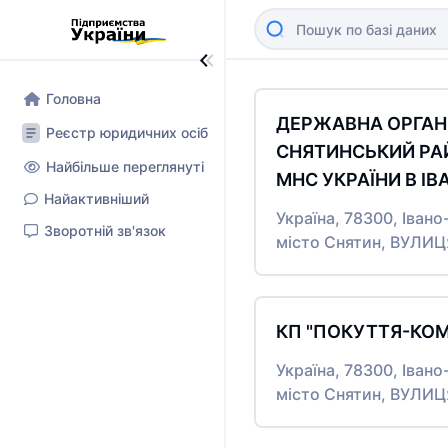
Головна
ДЕРЖАВНА ОРГАНІ
Реєстр юридичних осіб
СНЯТИНСЬКИЙ РА
Найбільше переглянуті
МНС УКРАЇНИ В І
Найактивніший
Україна, 78300, Іван
Зворотній зв'язок
місто Снятин, ВУЛИ
КП "ПОКУТТЯ-КО
Україна, 78300, Іван
місто Снятин, ВУЛИ