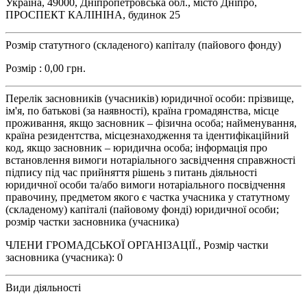
Україна, 49000, Дніпропетровська обл., місто Дніпро,
ПРОСПЕКТ КАЛІНІНА, будинок 25
Розмір статутного (складеного) капіталу (пайового фонду)
Розмір : 0,00 грн.
Перелік засновників (учасників) юридичної особи: прізвище,
ім'я, по батькові (за наявності), країна громадянства, місце
проживання, якщо засновник – фізична особа; найменування,
країна резидентства, місцезнаходження та ідентифікаційний
код, якщо засновник – юридична особа; інформація про
встановлення вимоги нотаріального засвідчення справжності
підпису під час прийняття рішень з питань діяльності
юридичної особи та/або вимоги нотаріального посвідчення
правочину, предметом якого є частка учасника у статутному
(складеному) капіталі (пайовому фонді) юридичної особи;
розмір частки засновника (учасника)
ЧЛЕНИ ГРОМАДСЬКОЇ ОРГАНІЗАЦІЇ., Розмір частки
засновника (учасника): 0
Види діяльності