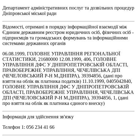
Департамент адміністративних послуг та дозвільних процедур
Дніпровської міської ради
Відомості, отримані в порядку інформаційної взаємодії між
Єдиним державним реєстром юридичних осіб, фізичних осіб -
підприємців та громадських формувань та інформаційними
системами державних органів
06.08.1999, ГОЛОВНЕ УПРАВЛІННЯ РЕГІОНАЛЬНОЇ
СТАТИСТИКИ, 21680000 12.08.1999, 406, ГОЛОВНЕ
УПРАВЛIННЯ ДФС У ДНIПРОПЕТРОВСЬКIЙ ОБЛАСТI,
ПРАВОБЕРЕЖНЕ УПРАВЛIННЯ, ЧЕЧЕЛIВСЬКА ДПI
(ЧЕЧЕЛОВСЬКИЙ Р-Н М.ДНIПРА), 39394856, (дані про
взяття на облік як платника податків) 11.10.1999, 0405042840,
ГОЛОВНЕ УПРАВЛIННЯ ДФС У ДНIПРОПЕТРОВСЬКIЙ
ОБЛАСТI, ПРАВОБЕРЕЖНЕ УПРАВЛIННЯ, ЧЕЧЕЛIВСЬКА
ДПI (ЧЕЧЕЛОВСЬКИЙ Р-Н М.ДНIПРА), 39394856, 1, (дані
про взяття на облік як платника єдиного внеску)
Інформація для здійснення зв'язку
Телефон 1: 056 234 41 66