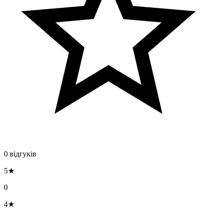
0 відгуків
5★
0
4★