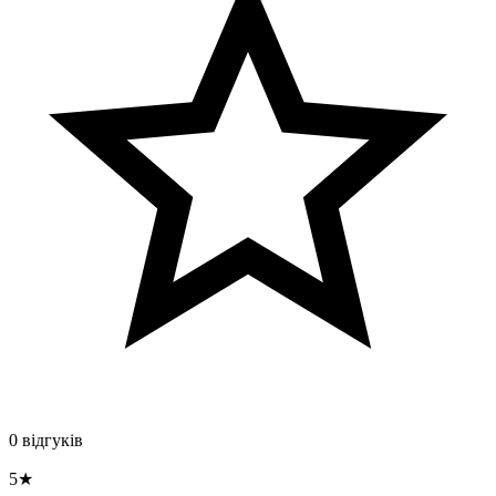
0 відгуків
5★