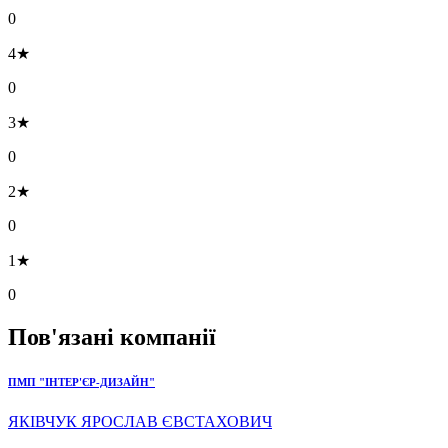
0
4★
0
3★
0
2★
0
1★
0
Пов'язані компанії
ПМП "ІНТЕР'ЄР-ДИЗАЙН"
ЯКІВЧУК ЯРОСЛАВ ЄВСТАХОВИЧ