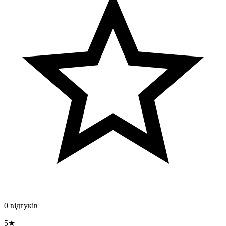
0 відгуків
5★