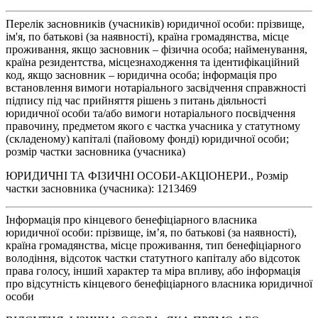
Перелік засновників (учасників) юридичної особи: прізвище,
ім'я, по батькові (за наявності), країна громадянства, місце
проживання, якщо засновник – фізична особа; найменування,
країна резидентства, місцезнаходження та ідентифікаційний
код, якщо засновник – юридична особа; інформація про
встановлення вимоги нотаріального засвідчення справжності
підпису під час прийняття рішень з питань діяльності
юридичної особи та/або вимоги нотаріального посвідчення
правочину, предметом якого є частка учасника у статутному
(складеному) капіталі (пайовому фонді) юридичної особи;
розмір частки засновника (учасника)
ЮРИДИЧНІ ТА ФІЗИЧНІ ОСОБИ-АКЦІОНЕРИ., Розмір
частки засновника (учасника): 1213469
Інформація про кінцевого бенефіціарного власника
юридичної особи: прізвище, ім’я, по батькові (за наявності),
країна громадянства, місце проживання, тип бенефіціарного
володіння, відсоток частки статутного капіталу або відсоток
права голосу, інший характер та міра впливу, або інформація
про відсутність кінцевого бенефіціарного власника юридичної
особи