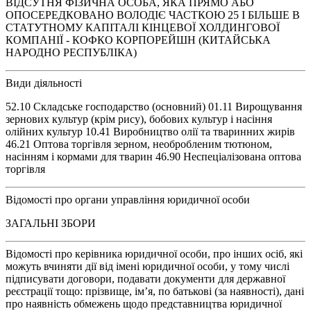
ВІДСУТНЯ ФІЗИЧНА ОСОБА, ЯКА ПРЯМО АБО
ОПОСЕРЕДКОВАНО ВОЛОДІЄ ЧАСТКОЮ 25 І БІЛЬШЕ В
СТАТУТНОМУ КАПІТАЛІ КІНЦЕВОЇ ХОЛДИНГОВОЇ
КОМПАНІЇ - КОФКО КОРПОРЕЙШН (КИТАЙСЬКА
НАРОДНО РЕСПУБЛІКА)
Види діяльності
52.10 Складське господарство (основний) 01.11 Вирощування
зернових культур (крім рису), бобових культур і насіння
олійних культур 10.41 Виробництво олії та тваринних жирів
46.21 Оптова торгівля зерном, необробленим тютюном,
насінням і кормами для тварин 46.90 Неспеціалізована оптова
торгівля
Відомості про органи управління юридичної особи
ЗАГАЛЬНІ ЗБОРИ
Відомості про керівника юридичної особи, про інших осіб, які
можуть вчиняти дії від імені юридичної особи, у тому числі
підписувати договори, подавати документи для державної
реєстрації тощо: прізвище, ім’я, по батькові (за наявності), дані
про наявність обмежень щодо представництва юридичної