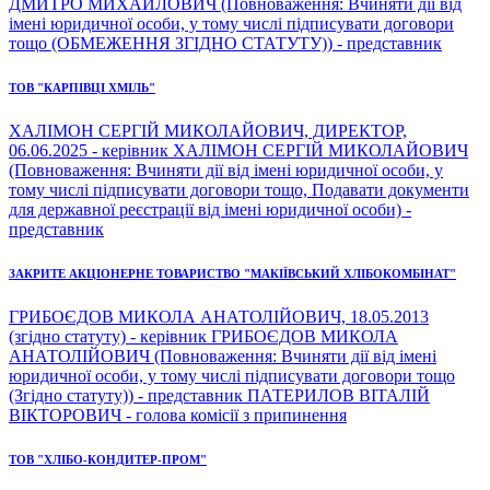
ДМИТРО МИХАЙЛОВИЧ (Повноваження: Вчиняти дії від
імені юридичної особи, у тому числі підписувати договори
тощо (ОБМЕЖЕННЯ ЗГІДНО СТАТУТУ)) - представник
ТОВ "КАРПІВЦІ ХМІЛЬ"
ХАЛІМОН СЕРГІЙ МИКОЛАЙОВИЧ, ДИРЕКТОР,
06.06.2025 - керівник ХАЛІМОН СЕРГІЙ МИКОЛАЙОВИЧ
(Повноваження: Вчиняти дії від імені юридичної особи, у
тому числі підписувати договори тощо, Подавати документи
для державної реєстрації від імені юридичної особи) -
представник
ЗАКРИТЕ АКЦІОНЕРНЕ ТОВАРИСТВО "МАКІЇВСЬКИЙ ХЛІБОКОМБІНАТ"
ГРИБОЄДОВ МИКОЛА АНАТОЛІЙОВИЧ, 18.05.2013
(згідно статуту) - керівник ГРИБОЄДОВ МИКОЛА
АНАТОЛІЙОВИЧ (Повноваження: Вчиняти дії від імені
юридичної особи, у тому числі підписувати договори тощо
(Згідно статуту)) - представник ПАТЕРИЛОВ ВІТАЛІЙ
ВІКТОРОВИЧ - голова комісії з припинення
ТОВ "ХЛІБО-КОНДИТЕР-ПРОМ"