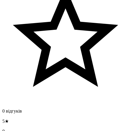
0 відгуків
5★