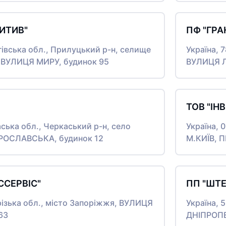
ЗИТИВ"
ПФ "ГРА
ігівська обл., Прилуцький р-н, селище
Україна, 
, ВУЛИЦЯ МИРУ, будинок 95
ВУЛИЦЯ Л
ТОВ "ІН
аська обл., Черкаський р-н, село
Україна, 
ЯРОСЛАВСЬКА, будинок 12
М.КИЇВ, 
ССЕРВІС"
ПП "ШТ
різька обл., місто Запоріжжя, ВУЛИЦЯ
Україна,
63
ДНІПРОП