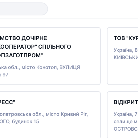
ЄМСТВО ДОЧІРНЄ
ТОВ "КУ
КООПЕРАТОР" СПІЛЬНОГО
Україна, 
ОПЗАГОТПРОМ"
КИЇВСЬКИ
ька обл., місто Конотоп, ВУЛИЦЯ
 97
РЕСС"
ВІДКРИТ
опетровська обл., місто Кривий Ріг,
Україна, 
ГО, будинок 15
селище м
ОСТРОВСЬ