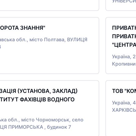
УНІВЕРСИ
ВОРОТА ЗНАННЯ"
ПРИВАТН
ПРИВАТ
авська обл., місто Полтава, ВУЛИЦЯ
"ЦЕНТР
3
Україна, 
Кропивни
ЗАЦІЯ (УСТАНОВА, ЗАКЛАД)
ТОВ "КО
СТИТУТ ФАХІВЦІВ ВОДНОГО
Україна, 
ХАРКІВСЬК
ька обл., місто Чорноморськ, село
ИЦЯ ПРИМОРСЬКА , будинок 7