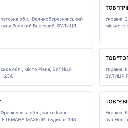
ТОВ "ГР
рпатська обл., Великоберезнянський
Україна, 
о типу Великий Березний, ВУЛИЦЯ
міського
ТОВ "ТО
нська обл., місто Рівне, ВУЛИЦЯ
Україна, 
 123А
ВУЛИЦЯ П
"
ТОВ "ЄВ
-Франківська обл., місто Івано-
Україна, 
 ГЕТЬМАНА МАЗЕПИ, будинок 168
вул.Новго