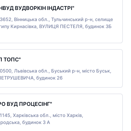
ІНВУД ВУДВОРКІН ІНДАСТРІ"
23652, Вінницька обл., Тульчинський р-н, селище
 типу Кирнасівка, ВУЛИЦЯ ПЕСТЕЛЯ, будинок 3Б
П ТОПС"
80500, Львівська обл., Буський р-н, місто Буськ,
ЕТРУШЕВИЧА, будинок 26
РО ВУД ПРОЦЕСІНГ"
61145, Харківська обл., місто Харків,
родська, будинок 3 А