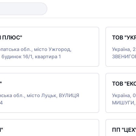
И ПЛЮС"
ТОВ "УК
рпатська обл., місто Ужгород,
Україна, 
удинок 16/1, квартира 1
ЗВЕНИГОР
"
ТОВ "ЕК
нська обл., місто Луцьк, ВУЛИЦЯ
Україна,
4
МИШУГИ, 
"
ПП "ЦЕХ