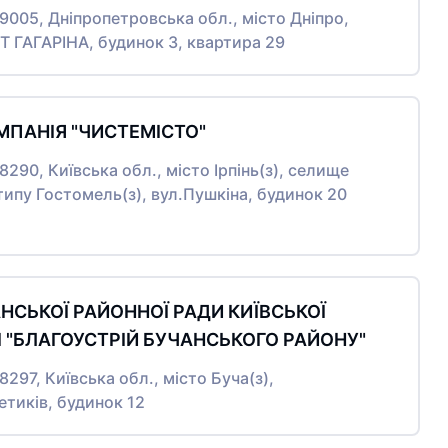
49005, Дніпропетровська обл., місто Дніпро,
 ГАГАРІНА, будинок 3, квартира 29
МПАНІЯ "ЧИСТЕМІСТО"
08290, Київська обл., місто Ірпінь(з), селище
типу Гостомель(з), вул.Пушкіна, будинок 20
НСЬКОЇ РАЙОННОЇ РАДИ КИЇВСЬКОЇ
 "БЛАГОУСТРІЙ БУЧАНСЬКОГО РАЙОНУ"
8297, Київська обл., місто Буча(з),
етиків, будинок 12