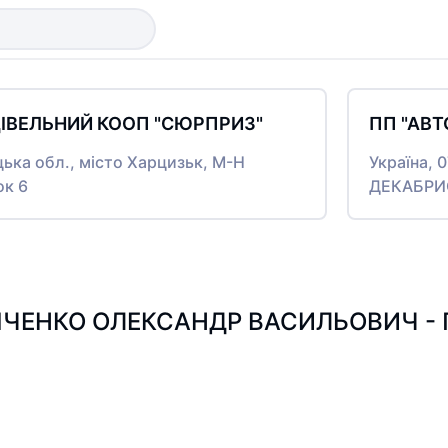
ІВЕЛЬНИЙ КООП "СЮРПРИЗ"
ПП "АВТ
цька обл., місто Харцизьк, М-Н
Україна, 
ок 6
ДЕКАБРИСТ
ЧЕНКО ОЛЕКСАНДР ВАСИЛЬОВИЧ - Пош