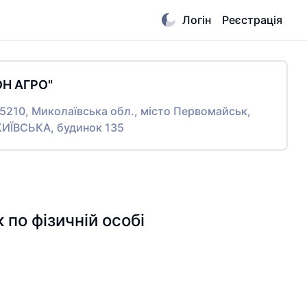
Логін
Реєстрація
ОН АГРО"
55210, Миколаївська обл., місто Первомайськ,
ИЇВСЬКА, будинок 135
о фізичній особі