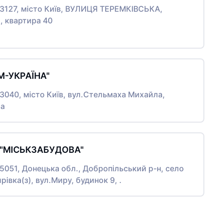
03127, місто Київ, ВУЛИЦЯ ТЕРЕМКІВСЬКА,
, квартира 40
М-УКРАЇНА"
03040, місто Київ, вул.Стельмаха Михайла,
6а
 "МІСЬКЗАБУДОВА"
85051, Донецька обл., Добропільський р-н, село
івка(з), вул.Миру, будинок 9, .