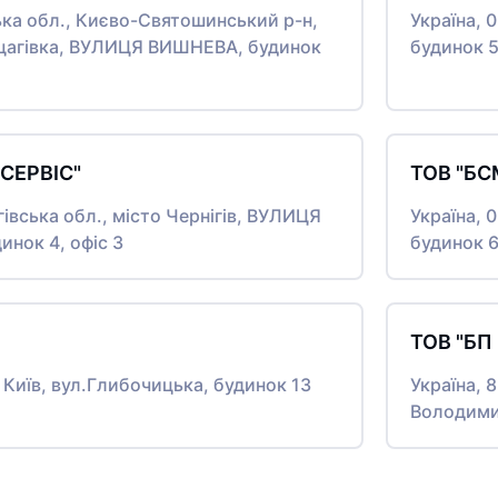
ська обл., Києво-Святошинський р-н,
Україна, 
щагівка, ВУЛИЦЯ ВИШНЕВА, будинок
будинок 5
СЕРВІС"
ТОВ "БС
гівська обл., місто Чернігів, ВУЛИЦЯ
Україна, 
нок 4, офіс 3
будинок 
ТОВ "БП
о Київ, вул.Глибочицька, будинок 13
Україна, 
Володимир