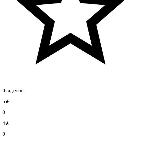
0 відгуків
5★
0
4★
0