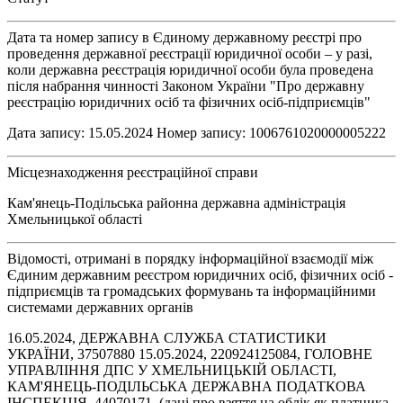
Дата та номер запису в Єдиному державному реєстрі про
проведення державної реєстрації юридичної особи – у разі,
коли державна реєстрація юридичної особи була проведена
після набрання чинності Законом України "Про державну
реєстрацію юридичних осіб та фізичних осіб-підприємців"
Дата запису: 15.05.2024 Номер запису: 1006761020000005222
Місцезнаходження реєстраційної справи
Кам'янець-Подільська районна державна адміністрація
Хмельницької області
Відомості, отримані в порядку інформаційної взаємодії між
Єдиним державним реєстром юридичних осіб, фізичних осіб -
підприємців та громадських формувань та інформаційними
системами державних органів
16.05.2024, ДЕРЖАВНА СЛУЖБА СТАТИСТИКИ
УКРАЇНИ, 37507880 15.05.2024, 220924125084, ГОЛОВНЕ
УПРАВЛІННЯ ДПС У ХМЕЛЬНИЦЬКІЙ ОБЛАСТІ,
КАМ'ЯНЕЦЬ-ПОДІЛЬСЬКА ДЕРЖАВНА ПОДАТКОВА
ІНСПЕКЦІЯ, 44070171, (дані про взяття на облік як платника