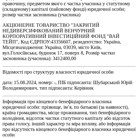
правочину, предметом якого є частка учасника у статутному
(складеному) капіталі (пайовому фонді) юридичної особи;
розмір частки засновника (учасника)
АКЦІОНЕРНЕ ТОВАРИСТВО "ЗАКРИТИЙ
НЕДИВЕРСИФІКОВАНИЙ ВЕНЧУРНИЙ
КОРПОРАТИВНИЙ ІНВЕСТИЦІЙНИЙ ФОНД "ВАЙ
ТЕЙП", Код ЄДРПОУ:43356607, резидентство: Україна,
Місцезнаходження: Україна, 03039, місто Київ,
вул.Голосіївська, будинок 17, поверх 8, Розмір частки
засновника (учасника): 3412400,00
Відомості про структуру власності юридичної особи
дата: 15.08.2024, номер: -, ПІБ підписанта: Шубарський Юрій
Володимирович, тип підписанта: Керівник
Інформація про кінцевого бенефіціарного власника
юридичної особи: прізвище, ім’я, по батькові (за наявності),
країна громадянства, місце проживання, тип бенефіціарного
володіння, відсоток частки статутного капіталу або відсоток
права голосу, інший характер та міра впливу, або інформація
про відсутність кінцевого бенефіціарного власника юридичної
особи