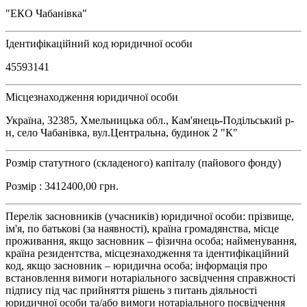
"ЕКО Чабанівка"
Ідентифікаційний код юридичної особи
45593141
Місцезнаходження юридичної особи
Україна, 32385, Хмельницька обл., Кам'янець-Подільський р-
н, село Чабанівка, вул.Центральна, будинок 2 "К"
Розмір статутного (складеного) капіталу (пайового фонду)
Розмір : 3412400,00 грн.
Перелік засновників (учасників) юридичної особи: прізвище,
ім'я, по батькові (за наявності), країна громадянства, місце
проживання, якщо засновник – фізична особа; найменування,
країна резидентства, місцезнаходження та ідентифікаційний
код, якщо засновник – юридична особа; інформація про
встановлення вимоги нотаріального засвідчення справжності
підпису під час прийняття рішень з питань діяльності
юридичної особи та/або вимоги нотаріального посвідчення