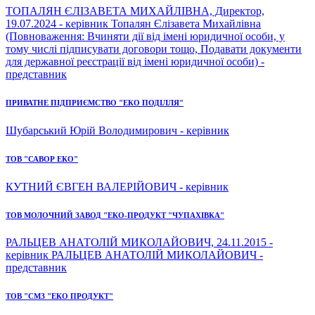
ТОПАЛЯН ЄЛІЗАВЕТА МИХАЙЛІВНА, Директор,
19.07.2024 - керівник Топалян Єлізавета Михайлівна
(Повноваження: Вчиняти дії від імені юридичної особи, у
тому числі підписувати договори тощо, Подавати документи
для державної реєстрації від імені юридичної особи) -
представник
ПРИВАТНЕ ПІДПРИЄМСТВО "ЕКО ПОДІЛЛЯ"
Шубарський Юрій Володимирович - керівник
ТОВ "САВОР ЕКО"
КУТНИЙ ЄВГЕН ВАЛЕРІЙОВИЧ - керівник
ТОВ МОЛОЧНИЙ ЗАВОД "ЕКО-ПРОДУКТ "ЧУПАХІВКА"
РАЛЬЦЕВ АНАТОЛІЙ МИКОЛАЙОВИЧ, 24.11.2015 -
керівник РАЛЬЦЕВ АНАТОЛІЙ МИКОЛАЙОВИЧ -
представник
ТОВ "СМЗ "ЕКО ПРОДУКТ"