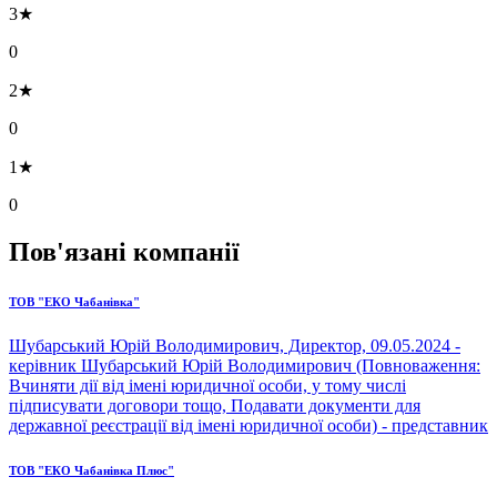
3★
0
2★
0
1★
0
Пов'язані компанії
ТОВ "ЕКО Чабанівка"
Шубарський Юрій Володимирович, Директор, 09.05.2024 -
керівник Шубарський Юрій Володимирович (Повноваження:
Вчиняти дії від імені юридичної особи, у тому числі
підписувати договори тощо, Подавати документи для
державної реєстрації від імені юридичної особи) - представник
ТОВ "ЕКО Чабанівка Плюс"