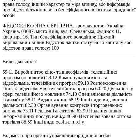
права голосу, інший характер та міра впливу, або інформація
про відсутність кінцевого бенефіціарного власника юридичної
особи
ФЕДОСЕНКО ЯНА СЕРГІЇВНА, громадянство: Україна,
Україна, 03087, місто Київ, вул. Єреванська, будинок 11,
квартира 16. Тип бенефіціарного володіння: Прямий
вирішальний вплив Відсоток частки статутного капіталу або
відсоток права голосу: 100
Види діяльності
59.11 Виробництво кіно- та відеофільмів, телевізійних
програм (основний) 59.12 Компонування кіно- та
відеофільмів, телевізійних програм 59.13 Розповсюдження
кіно- та відеофільмів, телевізійних програм 60.20 Діяльність у
сфері телевізійного мовлення 74.10 Спеціалізована діяльність
із дизайну 58.11 Видання книг 58.19 Інші види видавничої
діяльності 82.30 Організування конгресів і торговельних
виставок 73.11 Рекламні агентства 63.99 Надання інших
інформаційних послуг, н.в.і.у. 46.90 Неспеціалізована оптова
торгівля 85.59 Інші види освіти, н.в.і.у.
Відомості про органи управління юридичної особи