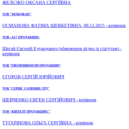
ЖЕЛЄЗКО ОКСАНА СЕРГІЇВНА
ТОВ "ФІЛЬДЖАН"
ОСМАНОВА ФАТІМА ШЕВКЕТІВНА, 09.12.2015 - керівник
ТОВ «А17 ПРОДАКШН»
Шегай Євгеній Едуардович (обмеження зігдно зі статутом) -
керівник
ТОВ "ЕВОЛЮШНФІЛМ ПРОДАКШН"
ЄГОРОВ СЕРГІЙ ЮРІЙОВИЧ
ТОВ "СЕРВІС СОЛЮШН ЛТД"
ШЕВЧЕНКО ЄВГЕН СЕРГІЙОВИЧ - керівник
ТОВ "КШТАЛТ ПРОДАКШНС"
ТУГАРІНОВА ОЛЬГА СЕРГІЇВНА - керівник