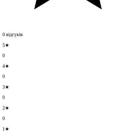
0 відгуків
5★
0
4★
0
3★
0
2★
0
1★