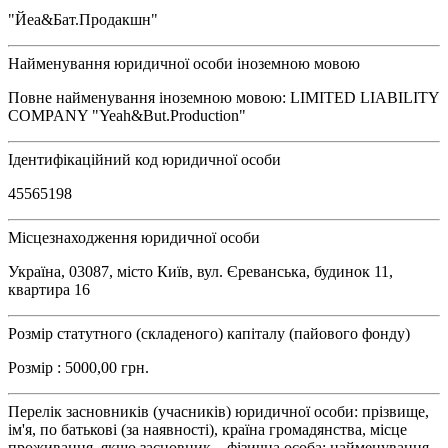
"Йеа&Бат.Продакшн"
Найменування юридичної особи іноземною мовою
Повне найменування іноземною мовою: LIMITED LIABILITY
COMPANY "Yeah&But.Production"
Ідентифікаційний код юридичної особи
45565198
Місцезнаходження юридичної особи
Україна, 03087, місто Київ, вул. Єреванська, будинок 11,
квартира 16
Розмір статутного (складеного) капіталу (пайового фонду)
Розмір : 5000,00 грн.
Перелік засновників (учасників) юридичної особи: прізвище,
ім'я, по батькові (за наявності), країна громадянства, місце
проживання, якщо засновник – фізична особа; найменування,