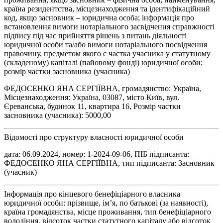
країна резидентства, місцезнаходження та ідентифікаційний
код, якщо засновник – юридична особа; інформація про
встановлення вимоги нотаріального засвідчення справжності
підпису під час прийняття рішень з питань діяльності
юридичної особи та/або вимоги нотаріального посвідчення
правочину, предметом якого є частка учасника у статутному
(складеному) капіталі (пайовому фонді) юридичної особи;
розмір частки засновника (учасника)
ФЕДОСЕНКО ЯНА СЕРГІЇВНА, громадянство: Україна,
Місцезнаходження: Україна, 03087, місто Київ, вул.
Єреванська, будинок 11, квартира 16, Розмір частки
засновника (учасника): 5000,00
Відомості про структуру власності юридичної особи
дата: 06.09.2024, номер: 1-2024-09-06, ПІБ підписанта:
ФЕДОСЕНКО ЯНА СЕРГІЇВНА, тип підписанта: Засновник
(учасник)
Інформація про кінцевого бенефіціарного власника
юридичної особи: прізвище, ім’я, по батькові (за наявності),
країна громадянства, місце проживання, тип бенефіціарного
володіння, відсоток частки статутного капіталу або відсоток