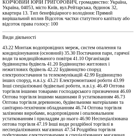
КОРЧОВИЙ ЮРІЙ ГРИГОРОВИЧ, громадянство: Україна,
Україна, 04053, місто Київ, вул.Рейтарська, будинок 32,
квартира 13. Тип бенефіціарного володіння: Прямий
вирішальний вплив Відсоток частки статутного капіталу або
відсоток права голосу: 100
Види діяльності
43.22 Монтаж водопровідних мереж, систем опалення та
кондиціонування (основний) 35.30 Постачання пари, гарячої
води та кондиційованого повітря 41.10 Організація
будівництва будівель 41.20 Будівництво житлових і
нежитлових будівель 42.22 Будівництво споруд
електропостачання та телекомунікацій 42.99 Будівництво
інших споруд, н.в.і.у. 43.21 Електромонтажні роботи 43.99
Інші спеціалізовані будівельні роботи, н.в.і.у. 46.49 Оптова
торгівля іншими товарами господарського призначення 46.69
Оптова торгівля іншими машинами й устаткованням 46.73
Оптова торгівля деревиною, будівельними матеріалами та
санітарно-технічним обладнанням 46.74 Оптова торгівля
залізними виробами, водопровідним і опалювальним
устаткованням і приладдям до нього 46.90 Неспеціалізована
оптова торгівля 47.19 Інші види роздрібної торгівлі в
неспеціалізованих магазинах 47.54 Роздрібна торгівля
побутовими електротоварами в спеціалізованих магазинах