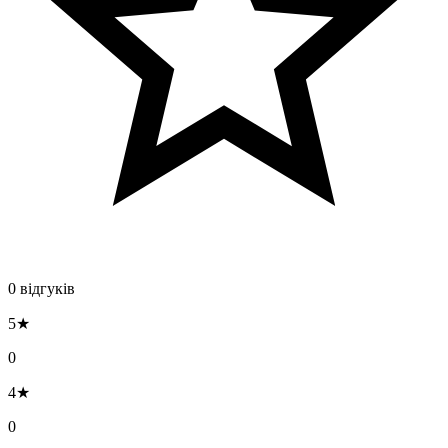
0 відгуків
5★
0
4★
0