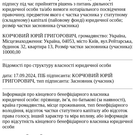
підпису під час прийняття рішень з питань діяльності
юридичної особи та/або вимоги нотаріального посвідчення
правочину, предметом якого є частка учасника у статутному
(складеному) капіталі (пайовому фонді) юридичної особи;
розмір частки засновника (учасника)
КОРЧОВИЙ ЮРІЙ ГРИГОРОВИЧ, громадянство: Україна,
Місцезнаходження: Україна, 04053, місто Київ, вул.Рейтарська,
будинок 32, квартира 13, Розмір частки засновника (учасника):
10000,00
Відомості про структуру власності юридичної особи
дата: 17.09.2024, ПІБ підписанта: КОРЧОВИЙ ЮРІЙ
ГРИГОРОВИЧ, тип підписанта: Засновник (учасник)
Інформація про кінцевого бенефіціарного власника
юридичної особи: прізвище, ім’я, по батькові (за наявності),
країна громадянства, місце проживання, тип бенефіціарного
володіння, відсоток частки статутного капіталу або відсоток
права голосу, інший характер та міра впливу, або інформація
про відсутність кінцевого бенефіціарного власника юридичної
особи