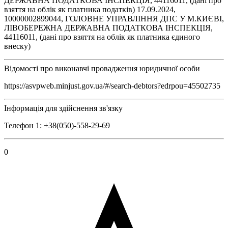
ДЕРЖАВНА ПОДАТКОВА ІНСПЕКЦІЯ, 44116011, (дані про
взяття на облік як платника податків) 17.09.2024,
10000002899044, ГОЛОВНЕ УПРАВЛІННЯ ДПС У М.КИЄВІ,
ЛІВОБЕРЕЖНА ДЕРЖАВНА ПОДАТКОВА ІНСПЕКЦІЯ,
44116011, (дані про взяття на облік як платника єдиного
внеску)
Відомості про виконавчі провадження юридичної особи
https://asvpweb.minjust.gov.ua/#/search-debtors?edrpou=45502735
Інформація для здійснення зв'язку
Телефон 1: +38(050)-558-29-69
0