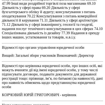
47.99 Інші види роздрібної торгівлі поза магазинами 69.10
Діяльність у сфері права 69.20 Діяльність у сфері
бухгалтерського обліку й аудиту; консультування з питань
оподаткування 70.22 Консультування з питань комерційної
діяльності й керування 71.11 Діяльність у сфері архітектури
71.12 Діяльність у сфері інжинірингу, геології та геодезії,
надання послуг технічного консультування в цих сферах 74.10
Спеціалізована діяльність із дизайну 77.39 Надання в оренду
інших машин, устатковання та товарів, н.в.і.у.
Відомості про органи управління юридичної особи
Вищий: Загальні збори учасників Виконавчий: Директор
Відомості про керівника юридичної особи, про інших осіб, які
можуть вчиняти дії від імені юридичної особи, у тому числі
підписувати договори, подавати документи для державної
реєстрації тощо: прізвище, ім’я, по батькові (за наявності), дані
про наявність обмежень щодо представництва юридичної
особи
КОРЧОВИЙ ЮРІЙ ГРИГОРОВИЧ - керівник