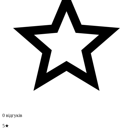
0 відгуків
5★