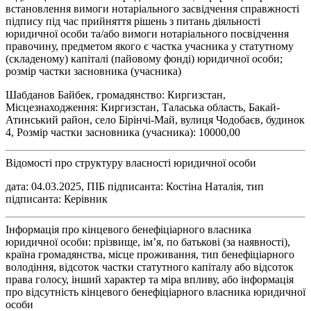
встановлення вимоги нотаріального засвідчення справжності
підпису під час прийняття рішень з питань діяльності
юридичної особи та/або вимоги нотаріального посвідчення
правочину, предметом якого є частка учасника у статутному
(складеному) капіталі (пайовому фонді) юридичної особи;
розмір частки засновника (учасника)
Шабданов Байбек, громадянство: Киргизстан,
Місцезнаходження: Киргизстан, Таласька область, Бакай-
Атинський район, село Бірінчі-Май, вулиця Чодобаєв, будинок
4, Розмір частки засновника (учасника): 10000,00
Відомості про структуру власності юридичної особи
дата: 04.03.2025, ПІБ підписанта: Костіна Наталія, тип
підписанта: Керівник
Інформація про кінцевого бенефіціарного власника
юридичної особи: прізвище, ім’я, по батькові (за наявності),
країна громадянства, місце проживання, тип бенефіціарного
володіння, відсоток частки статутного капіталу або відсоток
права голосу, інший характер та міра впливу, або інформація
про відсутність кінцевого бенефіціарного власника юридичної
особи