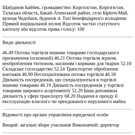
Шабданов Байбек, громадянство: Киргизстан, Киргизстан,
Таласька область, Бакай-Атинський район, село Бірінчі-Май,
вулиця Чодобаєв, будинок 4. Тип бенефіціарного володіння:
Прямий вирішальний вплив Відсоток частки статутного
капіталу або відсоток права голосу: 100
Види діяльності
46.49 Оптова торгівля іншими товарами господарського
призначення (основний) 46.21 Оптова торгівля зерном,
необробленим тютюном, насінням і кормами для тварин 52.10
Складське господарство 52.24 Транспортне оброблення
вантажів 46.90 Неспеціалізована оптова торгівля 46.18
Діяльність посередників, що спеціалізуються в торгівлі
іншими товарами 46.19 Діяльність посередників у торгівлі
товарами широкого асортименту 52.29 Інша допоміжна
діяльність у сфері транспорту 68.20 Надання в оренду й
експлуатацію власного чи орендованого нерухомого майна
Відомості про органи управління юридичної особи
Вищий: загальні збори учасників Виконавчий: директор