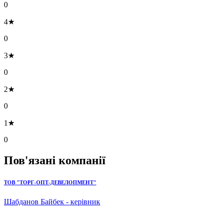
0
4★
0
3★
0
2★
0
1★
0
Пов'язані компанії
ТОВ "ТОРГ-ОПТ-ДЕВЕЛОПМЕНТ"
Шабданов Байбек - керівник