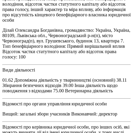
володіння, відсоток частки статутного капіталу або відсоток
права голосу, інший характер та міра впливу, або інформація
про відсутність кінцевого бенефіціарного власника юридичної
особи
Ділай Олександра Богданівна, громадянство: Україна, Україна,
80109, Львівська обл., Червоноградський р-н(п), місто
Червоноград(п), вул. Грушевського, будинок 13, квартира 7.
Тип бенефіціарного володіння: Прямий вирішальний вплив
Відсоток частки статутного капіталу або відсоток права
голосу: 100
Види діяльності
01.62 Допоміжна діяльність у тваринництві (основний) 38.11
Збирання безпечних відходів 39.00 Інша діяльність щодо
поводження з відходами 75.00 Ветеринарна діяльність
Відомості про органи управління юридичної особи
Вищий: загальні збори учасників Виконавчий: директор
Відомості про керівника юридичної особи, про інших осіб, які
можуть вчиняти дії від імені юридичної особи, у тому числі