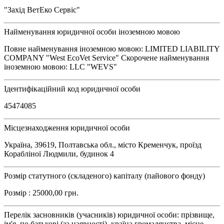
"Захід ВетЕко Сервіс"
Найменування юридичної особи іноземною мовою
Повне найменування іноземною мовою: LIMITED LIABILITY
COMPANY "West EcoVet Service" Скорочене найменування
іноземною мовою: LLC "WEVS"
Ідентифікаційний код юридичної особи
45474085
Місцезнаходження юридичної особи
Україна, 39619, Полтавська обл., місто Кременчук, проїзд
Корабліної Людмили, будинок 4
Розмір статутного (складеного) капіталу (пайового фонду)
Розмір : 25000,00 грн.
Перелік засновників (учасників) юридичної особи: прізвище,
ім'я, по батькові (за наявності), країна громадянства, місце