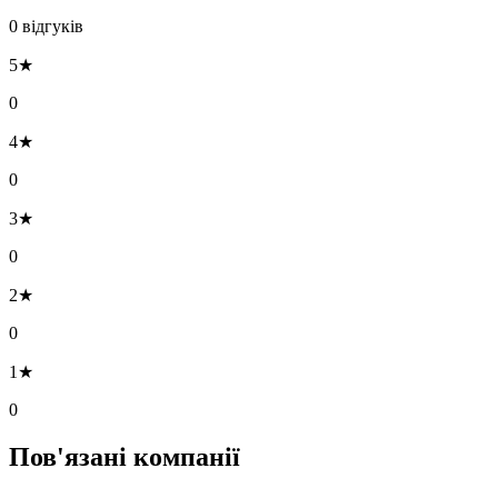
0 відгуків
5★
0
4★
0
3★
0
2★
0
1★
0
Пов'язані компанії