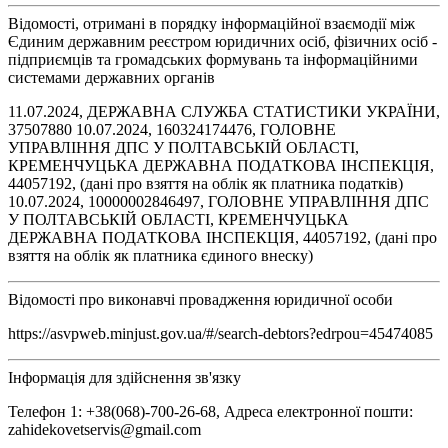
Відомості, отримані в порядку інформаційної взаємодії між
Єдиним державним реєстром юридичних осіб, фізичних осіб -
підприємців та громадських формувань та інформаційними
системами державних органів
11.07.2024, ДЕРЖАВНА СЛУЖБА СТАТИСТИКИ УКРАЇНИ,
37507880 10.07.2024, 160324174476, ГОЛОВНЕ
УПРАВЛІННЯ ДПС У ПОЛТАВСЬКІЙ ОБЛАСТІ,
КРЕМЕНЧУЦЬКА ДЕРЖАВНА ПОДАТКОВА ІНСПЕКЦІЯ,
44057192, (дані про взяття на облік як платника податків)
10.07.2024, 10000002846497, ГОЛОВНЕ УПРАВЛІННЯ ДПС
У ПОЛТАВСЬКІЙ ОБЛАСТІ, КРЕМЕНЧУЦЬКА
ДЕРЖАВНА ПОДАТКОВА ІНСПЕКЦІЯ, 44057192, (дані про
взяття на облік як платника єдиного внеску)
Відомості про виконавчі провадження юридичної особи
https://asvpweb.minjust.gov.ua/#/search-debtors?edrpou=45474085
Інформація для здійснення зв'язку
Телефон 1: +38(068)-700-26-68, Адреса електронної пошти:
zahidekovetservis@gmail.com