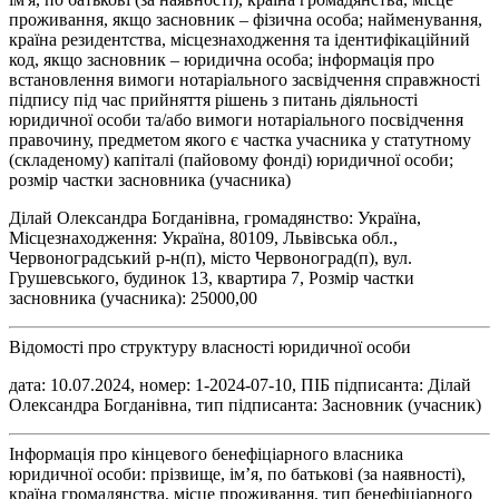
проживання, якщо засновник – фізична особа; найменування,
країна резидентства, місцезнаходження та ідентифікаційний
код, якщо засновник – юридична особа; інформація про
встановлення вимоги нотаріального засвідчення справжності
підпису під час прийняття рішень з питань діяльності
юридичної особи та/або вимоги нотаріального посвідчення
правочину, предметом якого є частка учасника у статутному
(складеному) капіталі (пайовому фонді) юридичної особи;
розмір частки засновника (учасника)
Ділай Олександра Богданівна, громадянство: Україна,
Місцезнаходження: Україна, 80109, Львівська обл.,
Червоноградський р-н(п), місто Червоноград(п), вул.
Грушевського, будинок 13, квартира 7, Розмір частки
засновника (учасника): 25000,00
Відомості про структуру власності юридичної особи
дата: 10.07.2024, номер: 1-2024-07-10, ПІБ підписанта: Ділай
Олександра Богданівна, тип підписанта: Засновник (учасник)
Інформація про кінцевого бенефіціарного власника
юридичної особи: прізвище, ім’я, по батькові (за наявності),
країна громадянства, місце проживання, тип бенефіціарного