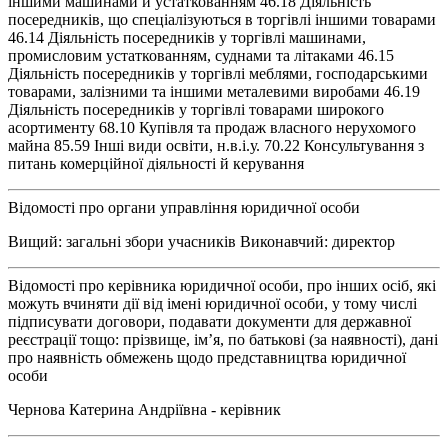
іншими машинами й устаткованням 46.18 Діяльність
посередників, що спеціалізуються в торгівлі іншими товарами
46.14 Діяльність посередників у торгівлі машинами,
промисловим устаткованням, суднами та літаками 46.15
Діяльність посередників у торгівлі меблями, господарськими
товарами, залізними та іншими металевими виробами 46.19
Діяльність посередників у торгівлі товарами широкого
асортименту 68.10 Купівля та продаж власного нерухомого
майна 85.59 Інші види освіти, н.в.і.у. 70.22 Консультування з
питань комерційної діяльності й керування
Відомості про органи управління юридичної особи
Вищий: загальні збори учасників Виконавчий: директор
Відомості про керівника юридичної особи, про інших осіб, які
можуть вчиняти дії від імені юридичної особи, у тому числі
підписувати договори, подавати документи для державної
реєстрації тощо: прізвище, ім’я, по батькові (за наявності), дані
про наявність обмежень щодо представництва юридичної
особи
Чернова Катерина Андріївна - керівник