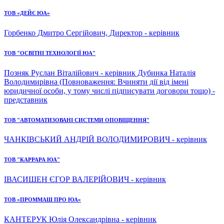
ТОВ «ДЕЙЄ ЮА»
Горбенко Дмитро Сергійович, Директор - керівник
ТОВ "ОСВІТНІ ТЕХНОЛОГІЇ ЮА"
Позняк Руслан Віталійович - керівник Дубинка Наталія
Володимирівна (Повноваження: Вчиняти дії від імені
юридичної особи, у тому числі підписувати договори тощо) -
представник
ТОВ "АВТОМАТИЗОВАНІ СИСТЕМИ ОПОВІЩЕННЯ"
ЧАНКІВСЬКИЙ АНДРІЙ ВОЛОДИМИРОВИЧ - керівник
ТОВ "КАРРАРА ЮА"
ІВАСИШЕН ЄГОР ВАЛЕРІЙОВИЧ - керівник
ТОВ «ПРОММАШ ПРО ЮА»
КАНТЕРУК Юлія Олександрівна - керівник