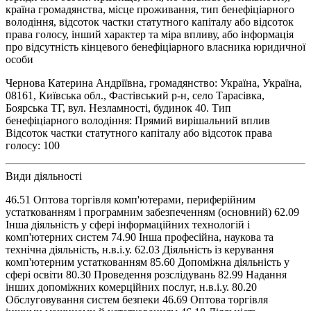
країна громадянства, місце проживання, тип бенефіціарного
володіння, відсоток частки статутного капіталу або відсоток
права голосу, інший характер та міра впливу, або інформація
про відсутність кінцевого бенефіціарного власника юридичної
особи
Чернова Катерина Андріївна, громадянство: Україна, Україна,
08161, Київська обл., Фастівський р-н, село Тарасівка,
Боярська ТГ, вул. Незламності, будинок 40. Тип
бенефіціарного володіння: Прямий вирішальний вплив
Відсоток частки статутного капіталу або відсоток права
голосу: 100
Види діяльності
46.51 Оптова торгівля комп'ютерами, периферійним
устаткованням і програмним забезпеченням (основний) 62.09
Інша діяльність у сфері інформаційних технологій і
комп'ютерних систем 74.90 Інша професійна, наукова та
технічна діяльність, н.в.і.у. 62.03 Діяльність із керування
комп'ютерним устаткованням 85.60 Допоміжна діяльність у
сфері освіти 80.30 Проведення розслідувань 82.99 Надання
інших допоміжних комерційних послуг, н.в.і.у. 80.20
Обслуговування систем безпеки 46.69 Оптова торгівля