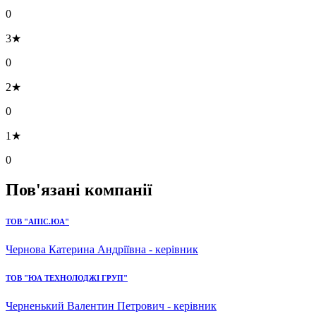
0
3★
0
2★
0
1★
0
Пов'язані компанії
ТОВ "АПІС.ЮА"
Чернова Катерина Андріївна - керівник
ТОВ "ЮА ТЕХНОЛОДЖІ ГРУП"
Черненький Валентин Петрович - керівник