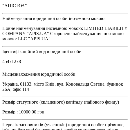
"АПІС.ЮА"
Найменування юридичної особи іноземною мовою
Повне найменування іноземною мовою: LIMITED LIABILITY
COMPANY "APIS.UA" Скорочене найменування іноземною
мовою: LLC "APIS.UA"
Ідентифікаційний код юридичної особи
45471278
Місцезнаходження юридичної особи
Україна, 01133, місто Київ, вул. Коновальця Євгена, будинок
26А, офіс 114
Розмір статутного (складеного) капіталу (пайового фонду)
Розмір : 10000,00 грн.
Перелік засновників (учасників) юридичної особи: прізвище,
ім'я, по батькові (за наявності), країна громадянства, місце