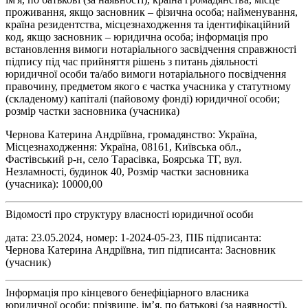
проживання, якщо засновник – фізична особа; найменування,
країна резидентства, місцезнаходження та ідентифікаційний
код, якщо засновник – юридична особа; інформація про
встановлення вимоги нотаріального засвідчення справжності
підпису під час прийняття рішень з питань діяльності
юридичної особи та/або вимоги нотаріального посвідчення
правочину, предметом якого є частка учасника у статутному
(складеному) капіталі (пайовому фонді) юридичної особи;
розмір частки засновника (учасника)
Чернова Катерина Андріївна, громадянство: Україна,
Місцезнаходження: Україна, 08161, Київська обл.,
Фастівський р-н, село Тарасівка, Боярська ТГ, вул.
Незламності, будинок 40, Розмір частки засновника
(учасника): 10000,00
Відомості про структуру власності юридичної особи
дата: 23.05.2024, номер: 1-2024-05-23, ПІБ підписанта:
Чернова Катерина Андріївна, тип підписанта: Засновник
(учасник)
Інформація про кінцевого бенефіціарного власника
юридичної особи: прізвище, ім’я, по батькові (за наявності),