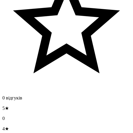
0 відгуків
5★
0
4★