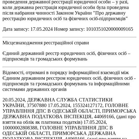
проведення державної реєстрації юридичної особи – у разі,
коли державна реєстрація юридичної особи була проведена
після набрання чинності Законом України "Про державну
реєстрацію юридичних осіб та фізичних осіб-підприємців"
Дата запису: 17.05.2024 Номер запису: 1010351020000009165
Місцезнаходження реєстраційної справи
Єдиний державний реєстр юридичних осіб, фізичних осіб –
підприємців та громадських формувань
Відомості, отримані в порядку інформаційної взаємодії між
Єдиним державним реєстром юридичних осіб, фізичних осіб -
підприємців та громадських формувань та інформаційними
системами державних органів
20.05.2024, ДЕРЖАВНА СЛУЖБА СТАТИСТИКИ
УКРАЇНИ, 37507880 17.05.2024, 155324127172, ГОЛОВНЕ
УПРАВЛІННЯ ДПС В ОДЕСЬКІЙ ОБЛАСТІ, ПРИМОРСЬКА
ДЕРЖАВНА ПОДАТКОВА ІНСПЕКЦІЯ, 44069166, (дані про
взяття на облік як платника податків) 17.05.2024,
10000002808388, ГОЛОВНЕ УПРАВЛІННЯ ДПС В
ОДЕСЬКІЙ ОБЛАСТІ, ПРИМОРСЬКА ДЕРЖАВНА
ПОДАТКОВА ІНСПЕКЦІЯ, 44069166, (дані про взяття на