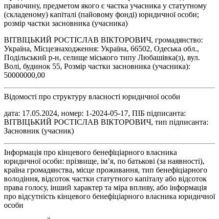
правочину, предметом якого є частка учасника у статутному
(складеному) капіталі (пайовому фонді) юридичної особи;
розмір частки засновника (учасника)
ВІТВІЦЬКИЙ РОСТІСЛАВ ВІКТОРОВИЧ, громадянство:
Україна, Місцезнаходження: Україна, 66502, Одеська обл.,
Подільський р-н, селище міського типу Любашівка(з), вул.
Волі, будинок 55, Розмір частки засновника (учасника):
50000000,00
Відомості про структуру власності юридичної особи
дата: 17.05.2024, номер: 1-2024-05-17, ПІБ підписанта:
ВІТВІЦЬКИЙ РОСТІСЛАВ ВІКТОРОВИЧ, тип підписанта:
Засновник (учасник)
Інформація про кінцевого бенефіціарного власника
юридичної особи: прізвище, ім’я, по батькові (за наявності),
країна громадянства, місце проживання, тип бенефіціарного
володіння, відсоток частки статутного капіталу або відсоток
права голосу, інший характер та міра впливу, або інформація
про відсутність кінцевого бенефіціарного власника юридичної
особи