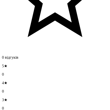
0 відгуків
5★
0
4★
0
3★
0