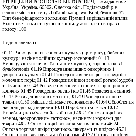
ВІТВІЦЬКИЙ РОСТІСЛАВ ВІКТОРОВИЧ, громадянство:
Україна, Україна, 66502, Одеська обл., Подільський р-н,
селище міського типу Любашівка(з), вул. Волі, будинок 55.
Тип бенефіціарного володіння: Прямий вирішальний вплив
Відсоток частки статутного капіталу або відсоток права
голосу: 100
Види діяльності
01.11 Вирощування зернових культур (крім рису), бобових
культур і насіння олійних культур (основний) 01.13
Вирощування овочів і баштанних культур, коренеплодів і
бульбоплодів 01.19 Вирощування інших однорічних і
дворічних культур 01.41 Розведення великої рогатої худоби
молочних порід 01.42 Розведення іншої великої рогатої худоби
та буйволів 01.43 Розведення коней та інших тварин родини
конячих 01.45 Розведення овець і кіз 01.46 Розведення свиней
01.47 Розведення свійської птиці 01.49 Розведення інших
тварин 01.50 Змішане сільське господарство 01.64 Оброблення
насіння для відтворення 10.11 Виробництво м'яса 10.12
Виробництво м'яса свійської птиці 46.21 Оптова торгівля
зерном, необробленим тютюном, насінням і кормами для
тварин 46.23 Оптова торгівля живими тваринами 46.24
Оптова торгівля шкірсировиною, шкурами та шкірою 46.31
Оптова торгівля фруктами й овочами 46.32 Оптова торгівля