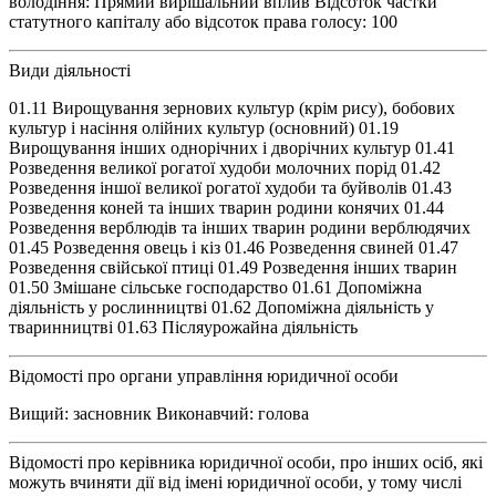
володіння: Прямий вирішальний вплив Відсоток частки
статутного капіталу або відсоток права голосу: 100
Види діяльності
01.11 Вирощування зернових культур (крім рису), бобових
культур і насіння олійних культур (основний) 01.19
Вирощування інших однорічних і дворічних культур 01.41
Розведення великої рогатої худоби молочних порід 01.42
Розведення іншої великої рогатої худоби та буйволів 01.43
Розведення коней та інших тварин родини конячих 01.44
Розведення верблюдів та інших тварин родини верблюдячих
01.45 Розведення овець і кіз 01.46 Розведення свиней 01.47
Розведення свійської птиці 01.49 Розведення інших тварин
01.50 Змішане сільське господарство 01.61 Допоміжна
діяльність у рослинництві 01.62 Допоміжна діяльність у
тваринництві 01.63 Післяурожайна діяльність
Відомості про органи управління юридичної особи
Вищий: засновник Виконавчий: голова
Відомості про керівника юридичної особи, про інших осіб, які
можуть вчиняти дії від імені юридичної особи, у тому числі