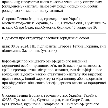
правочину, предметом якого є частка учасника у статутному
(складеному) капіталі (пайовому фонді) юридичної особи;
розмір частки засновника (учасника)
Єгорова Тетяна Ігорівна, громадянство: Україна,
Місцезнаходження: Україна, 42353, Сумська обл., Сумський р-
н, село Старе Село, вул.Сумська, будинок 45, квартира 36
Відомості про структуру власності юридичної особи
дата: 08.02.2024, ПІБ підписанта: Єгорова Тетяна Ігорівна, тип
підписанта: Засновник (учасник)
Інформація про кінцевого бенефіціарного власника
юридичної особи: прізвище, ім’я, по батькові (за наявності),
країна громадянства, місце проживання, тип бенефіціарного
володіння, відсоток частки статутного капіталу або відсоток
права голосу, інший характер та міра впливу, або інформація
про відсутність кінцевого бенефіціарного власника юридичної
особи
Єгорова Тетяна Ігорівна, громадянство: Україна, Україна,
42353, Сумська обл., Сумський р-н, село Старе Село,
вул.Сумська, будинок 45, квартира 36. Тип бенефіціарного