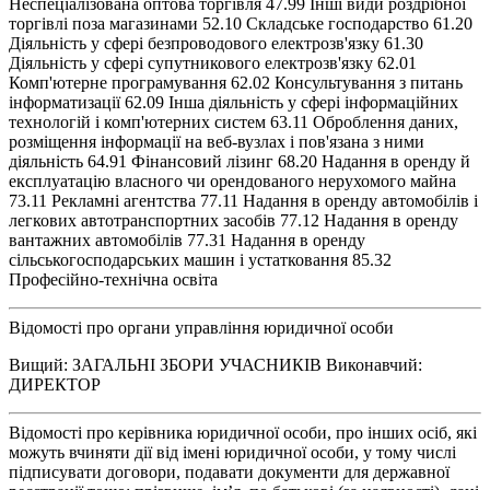
Неспеціалізована оптова торгівля 47.99 Інші види роздрібної
торгівлі поза магазинами 52.10 Складське господарство 61.20
Діяльність у сфері безпроводового електрозв'язку 61.30
Діяльність у сфері супутникового електрозв'язку 62.01
Комп'ютерне програмування 62.02 Консультування з питань
інформатизації 62.09 Інша діяльність у сфері інформаційних
технологій і комп'ютерних систем 63.11 Оброблення даних,
розміщення інформації на веб-вузлах і пов'язана з ними
діяльність 64.91 Фінансовий лізинг 68.20 Надання в оренду й
експлуатацію власного чи орендованого нерухомого майна
73.11 Рекламні агентства 77.11 Надання в оренду автомобілів і
легкових автотранспортних засобів 77.12 Надання в оренду
вантажних автомобілів 77.31 Надання в оренду
сільськогосподарських машин і устатковання 85.32
Професійно-технічна освіта
Відомості про органи управління юридичної особи
Вищий: ЗАГАЛЬНІ ЗБОРИ УЧАСНИКІВ Виконавчий:
ДИРЕКТОР
Відомості про керівника юридичної особи, про інших осіб, які
можуть вчиняти дії від імені юридичної особи, у тому числі
підписувати договори, подавати документи для державної