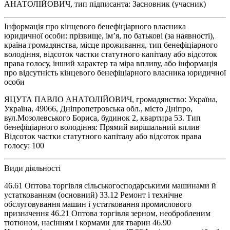
АНАТОЛІЙОВИЧ, тип підписанта: Засновник (учасник)
Інформація про кінцевого бенефіціарного власника
юридичної особи: прізвище, ім’я, по батькові (за наявності),
країна громадянства, місце проживання, тип бенефіціарного
володіння, відсоток частки статутного капіталу або відсоток
права голосу, інший характер та міра впливу, або інформація
про відсутність кінцевого бенефіціарного власника юридичної
особи
ЯЦУТА ПАВЛО АНАТОЛІЙОВИЧ, громадянство: Україна,
Україна, 49066, Дніпропетровська обл., місто Дніпро,
вул.Мозолевського Бориса, будинок 2, квартира 53. Тип
бенефіціарного володіння: Прямий вирішальний вплив
Відсоток частки статутного капіталу або відсоток права
голосу: 100
Види діяльності
46.61 Оптова торгівля сільськогосподарськими машинами й
устаткованням (основний) 33.12 Ремонт і технічне
обслуговування машин і устатковання промислового
призначення 46.21 Оптова торгівля зерном, необробленим
тютюном, насінням і кормами для тварин 46.90