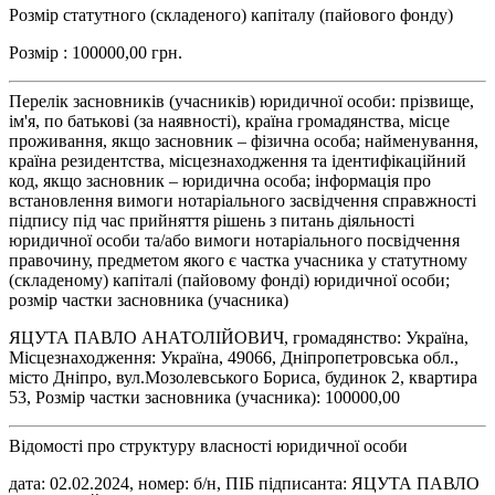
Розмір статутного (складеного) капіталу (пайового фонду)
Розмір : 100000,00 грн.
Перелік засновників (учасників) юридичної особи: прізвище,
ім'я, по батькові (за наявності), країна громадянства, місце
проживання, якщо засновник – фізична особа; найменування,
країна резидентства, місцезнаходження та ідентифікаційний
код, якщо засновник – юридична особа; інформація про
встановлення вимоги нотаріального засвідчення справжності
підпису під час прийняття рішень з питань діяльності
юридичної особи та/або вимоги нотаріального посвідчення
правочину, предметом якого є частка учасника у статутному
(складеному) капіталі (пайовому фонді) юридичної особи;
розмір частки засновника (учасника)
ЯЦУТА ПАВЛО АНАТОЛІЙОВИЧ, громадянство: Україна,
Місцезнаходження: Україна, 49066, Дніпропетровська обл.,
місто Дніпро, вул.Мозолевського Бориса, будинок 2, квартира
53, Розмір частки засновника (учасника): 100000,00
Відомості про структуру власності юридичної особи
дата: 02.02.2024, номер: б/н, ПІБ підписанта: ЯЦУТА ПАВЛО