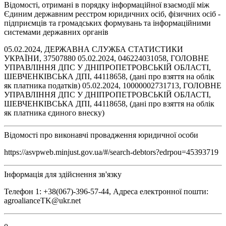
Відомості, отримані в порядку інформаційної взаємодії між
Єдиним державним реєстром юридичних осіб, фізичних осіб -
підприємців та громадських формувань та інформаційними
системами державних органів
05.02.2024, ДЕРЖАВНА СЛУЖБА СТАТИСТИКИ
УКРАЇНИ, 37507880 05.02.2024, 046224031058, ГОЛОВНЕ
УПРАВЛІННЯ ДПС У ДНІПРОПЕТРОВСЬКІЙ ОБЛАСТІ,
ШЕВЧЕНКІВСЬКА ДПІ, 44118658, (дані про взяття на облік
як платника податків) 05.02.2024, 10000002731713, ГОЛОВНЕ
УПРАВЛІННЯ ДПС У ДНІПРОПЕТРОВСЬКІЙ ОБЛАСТІ,
ШЕВЧЕНКІВСЬКА ДПІ, 44118658, (дані про взяття на облік
як платника єдиного внеску)
Відомості про виконавчі провадження юридичної особи
https://asvpweb.minjust.gov.ua/#/search-debtors?edrpou=45393719
Інформація для здійснення зв'язку
Телефон 1: +38(067)-396-57-44, Адреса електронної пошти:
agroalianceTK@ukr.net