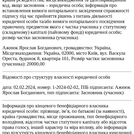
код, якщо засновник – юридична особа; інформація про
встановлення вимоги нотаріального засвідчення справжності
підпису під час прийняття рішень з питань діяльності
юридичної особи та/або вимоги нотаріального посвідчення
правочину, предметом якого є частка учасника у статутному
(складеному) капіталі (пайовому фонді) юридичної особи;
розмір частки засновника (учасника)
Ажнюк Ярослав Богданович, громадянство: Україна,
Місцезнаходження: Україна, 02000, місто Київ, вул. Васкула
Ореста, будинок 8, квартира 161, Розмір частки засновника
(учасника): 20000,00
Відомості про структуру власності юридичної особи
дата: 02.02.2024, номер: 1-2024-02-02, ПІБ підписанта: Ажнюк
Ярослав Богданович, тип підписанта: Засновник (учасник)
Інформація про кінцевого бенефіціарного власника
юридичної особи: прізвище, ім’я, по батькові (за наявності),
країна громадянства, місце проживання, тип бенефіціарного
володіння, відсоток частки статутного капіталу або відсоток
права голосу, інший характер та міра впливу, або інформація
про відсутність кінцевого бенефіціарного власника юридичної