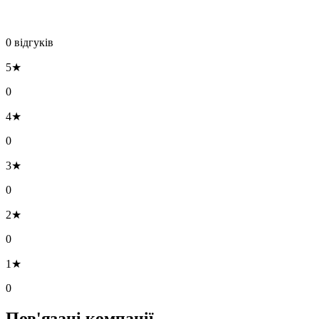
0 відгуків
5★
0
4★
0
3★
0
2★
0
1★
0
Пов'язані компанії