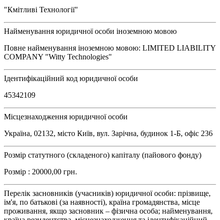
"Кмітливі Технології"
Найменування юридичної особи іноземною мовою
Повне найменування іноземною мовою: LIMITED LIABILITY
COMPANY "Witty Technologies"
Ідентифікаційний код юридичної особи
45342109
Місцезнаходження юридичної особи
Україна, 02132, місто Київ, вул. Зарічна, будинок 1-Б, офіс 236
Розмір статутного (складеного) капіталу (пайового фонду)
Розмір : 20000,00 грн.
Перелік засновників (учасників) юридичної особи: прізвище,
ім'я, по батькові (за наявності), країна громадянства, місце
проживання, якщо засновник – фізична особа; найменування,
країна резидентства, місцезнаходження та ідентифікаційний