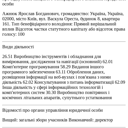
особи
Ажнюк Ярослав Богданович, громадянство: Україна, Україна,
02000, місто Київ, вул. Васкула Ореста, будинок 8, квартира
161. Тип бенефіціарного володіння: Прямий вирішальний
вплив Відсоток частки статутного капіталу або відсоток права
голосу: 100
Види діяльності
26.51 Виробництво інструментів і обладнання для
вимірювання, дослідження та навігації (основний) 62.01
Комп'ютерне програмування 58.29 Видання іншого
програмного забезпечення 63.11 Оброблення даних,
розміщення інформації на веб-вузлах і пов'язана з ними
діяльність 62.02 Консультування з питань інформатизації 62.09
Інша діяльність у сфері інформаційних технологій і
комп'ютерних систем 30.30 Виробництво повітряних і
космічних літальних апаратів, супутнього устатковання
Відомості про органи управління юридичної особи
Вищий: загальні збори учасників Виконавчий: директор