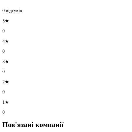
0 відгуків
5★
0
4★
0
3★
0
2★
0
1★
0
Пов'язані компанії