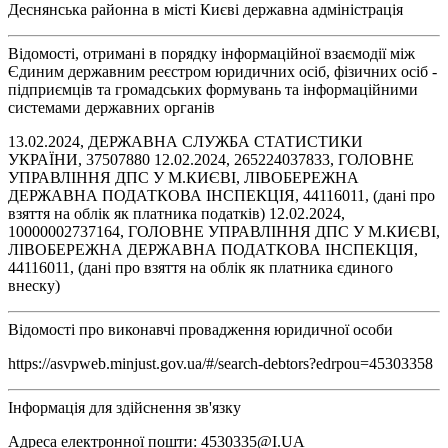
Деснянська районна в місті Києві державна адміністрація
Відомості, отримані в порядку інформаційної взаємодії між
Єдиним державним реєстром юридичних осіб, фізичних осіб -
підприємців та громадських формувань та інформаційними
системами державних органів
13.02.2024, ДЕРЖАВНА СЛУЖБА СТАТИСТИКИ
УКРАЇНИ, 37507880 12.02.2024, 265224037833, ГОЛОВНЕ
УПРАВЛІННЯ ДПС У М.КИЄВІ, ЛІВОБЕРЕЖНА
ДЕРЖАВНА ПОДАТКОВА ІНСПЕКЦІЯ, 44116011, (дані про
взяття на облік як платника податків) 12.02.2024,
10000002737164, ГОЛОВНЕ УПРАВЛІННЯ ДПС У М.КИЄВІ,
ЛІВОБЕРЕЖНА ДЕРЖАВНА ПОДАТКОВА ІНСПЕКЦІЯ,
44116011, (дані про взяття на облік як платника єдиного
внеску)
Відомості про виконавчі провадження юридичної особи
https://asvpweb.minjust.gov.ua/#/search-debtors?edrpou=45303358
Інформація для здійснення зв'язку
Адреса електронної пошти: 4530335@I.UA