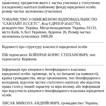
правочину, предметом якого є частка учасника у статутному
(складеному) капіталі (пайовому фонді) юридичної особи;
розмір частки засновника (учасника)
ТОВАРИСТВО З ОБМЕЖЕНОЮ ВІДПОВІДАЛЬНІСТЮ
"САНЛАЙТ ЕССЕТС", Код ЄДРПОУ:45437703,
резидентство: Україна, Місцезнаходження: Україна, 01133,
місто Київ, б.Лесі Українки, будинок 26, Розмір частки
засновника (учасника): 1000,00
Відомості про структуру власності юридичної особи
ПІБ підписанта: БОЙПРАВ БОРИС СТЕПАНОВИЧ, тип
підписанта: Керівник
Інформація про кінцевого бенефіціарного власника
юридичної особи: прізвище, ім’я, по батькові (за наявності),
країна громадянства, місце проживання, тип бенефіціарного
володіння, відсоток частки статутного капіталу або відсоток
права голосу, інший характер та міра впливу, або інформація
про відсутність кінцевого бенефіціарного власника юридичної
особи
ЛИСАК МИКОЛА АНДРІЙОВИЧ, громадянство: Україна,