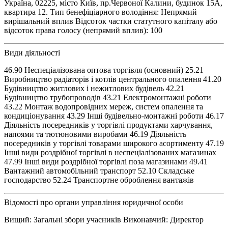
Україна, 02225, місто Київ, пр.Червоної Калини, будинок 15А,
квартира 12. Тип бенефіціарного володіння: Непрямий
вирішальний вплив Відсоток частки статутного капіталу або
відсоток права голосу (непрямий вплив): 100
Види діяльності
46.90 Неспеціалізована оптова торгівля (основний) 25.21
Виробництво радіаторів і котлів центрального опалення 41.20
Будівництво житлових і нежитлових будівель 42.21
Будівництво трубопроводів 43.21 Електромонтажні роботи
43.22 Монтаж водопровідних мереж, систем опалення та
кондиціонування 43.29 Інші будівельно-монтажні роботи 46.17
Діяльність посередників у торгівлі продуктами харчування,
напоями та тютюновими виробами 46.19 Діяльність
посередників у торгівлі товарами широкого асортименту 47.19
Інші види роздрібної торгівлі в неспеціалізованих магазинах
47.99 Інші види роздрібної торгівлі поза магазинами 49.41
Вантажний автомобільний транспорт 52.10 Складське
господарство 52.24 Транспортне оброблення вантажів
Відомості про органи управління юридичної особи
Вищий: Загальні збори учасників Виконавчий: Директор