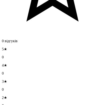
0 відгуків
5★
0
4★
0
3★
0
2★