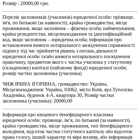
Розмір : 20000,00 грн.
Перелік засновників (учасників) юридичної особи: прізвище,
ім'я, по батькові (за наявності), країна громадянства, місце
проживання, якщо засновник – фізична особа; найменування,
країна резидентства, місцезнаходження та ідентифікаційний
код, якщо засновник – юридична особа; інформація про
встановлення вимоги нотаріального засвідчення справжності
підпису під час прийняття рішень з питань діяльності
юридичної особи та/або вимоги нотаріального посвідчення
правочину, предметом якого є частка учасника у статутному
(складеному) капіталі (пайовому фонді) юридичної особи;
розмір частки засновника (учасника)
ЧИЖ ІРИНА ІГОРІВНА, громадянство: Україна,
Місцезнаходження: Україна, 03062, місто Київ, вул.Туполєва
Академіка, будинок 4-А, квартира 30, Розмір частки
засновника (учасника): 20000,00
Інформація про кінцевого бенефіціарного власника
юридичної особи: прізвище, ім’я, по батькові (за наявності),
країна громадянства, місце проживання, тип бенефіціарного
володіння, відсоток частки статутного капіталу або відсоток
права голосу, інший характер та міра впливу, або інформація