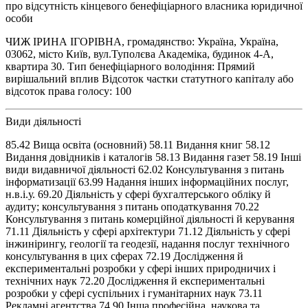
про відсутність кінцевого бенефіціарного власника юридичної
особи
ЧИЖ ІРИНА ІГОРІВНА, громадянство: Україна, Україна,
03062, місто Київ, вул.Туполєва Академіка, будинок 4-А,
квартира 30. Тип бенефіціарного володіння: Прямий
вирішальний вплив Відсоток частки статутного капіталу або
відсоток права голосу: 100
Види діяльності
85.42 Вища освіта (основний) 58.11 Видання книг 58.12
Видання довідників і каталогів 58.13 Видання газет 58.19 Інші
види видавничої діяльності 62.02 Консультування з питань
інформатизації 63.99 Надання інших інформаційних послуг,
н.в.і.у. 69.20 Діяльність у сфері бухгалтерського обліку й
аудиту; консультування з питань оподаткування 70.22
Консультування з питань комерційної діяльності й керування
71.11 Діяльність у сфері архітектури 71.12 Діяльність у сфері
інжинірингу, геології та геодезії, надання послуг технічного
консультування в цих сферах 72.19 Дослідження й
експериментальні розробки у сфері інших природничих і
технічних наук 72.20 Дослідження й експериментальні
розробки у сфері суспільних і гуманітарних наук 73.11
Рекламні агентства 74.90 Інша професійна, наукова та