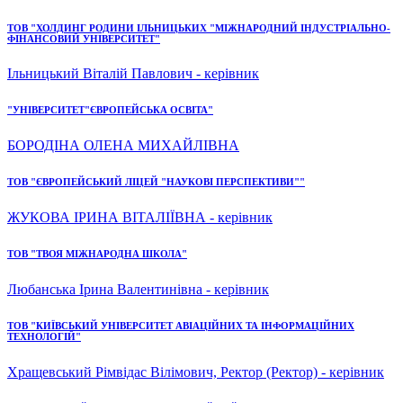
ТОВ "ХОЛДИНГ РОДИНИ ІЛЬНИЦЬКИХ "МІЖНАРОДНИЙ ІНДУСТРІАЛЬНО-
ФІНАНСОВИЙ УНІВЕРСИТЕТ"
Ільницький Віталій Павлович - керівник
"УНІВЕРСИТЕТ"ЄВРОПЕЙСЬКА ОСВІТА"
БОРОДІНА ОЛЕНА МИХАЙЛІВНА
ТОВ "ЄВРОПЕЙСЬКИЙ ЛІЦЕЙ "НАУКОВІ ПЕРСПЕКТИВИ""
ЖУКОВА ІРИНА ВІТАЛІЇВНА - керівник
ТОВ "ТВОЯ МІЖНАРОДНА ШКОЛА"
Любанська Ірина Валентинівна - керівник
ТОВ "КИЇВСЬКИЙ УНІВЕРСИТЕТ АВІАЦІЙНИХ ТА ІНФОРМАЦІЙНИХ
ТЕХНОЛОГІЙ"
Хращевський Рімвідас Вілімович, Ректор (Ректор) - керівник