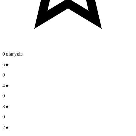
0 відгуків
5★
0
4★
0
3★
0
2★