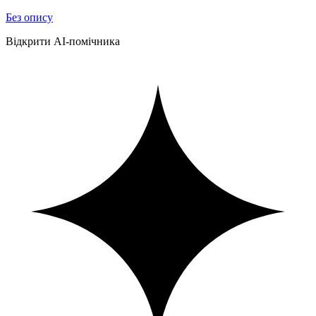
Без опису
Відкрити AI-помічника