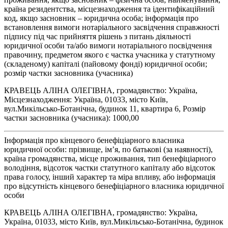
країна резидентства, місцезнаходження та ідентифікаційний
код, якщо засновник – юридична особа; інформація про
встановлення вимоги нотаріального засвідчення справжності
підпису під час прийняття рішень з питань діяльності
юридичної особи та/або вимоги нотаріального посвідчення
правочину, предметом якого є частка учасника у статутному
(складеному) капіталі (пайовому фонді) юридичної особи;
розмір частки засновника (учасника)
КРАВЕЦЬ АЛІНА ОЛЕГІВНА, громадянство: Україна,
Місцезнаходження: Україна, 01033, місто Київ,
вул.Микільсько-Ботанічна, будинок 11, квартира 6, Розмір
частки засновника (учасника): 1000,00
Інформація про кінцевого бенефіціарного власника
юридичної особи: прізвище, ім’я, по батькові (за наявності),
країна громадянства, місце проживання, тип бенефіціарного
володіння, відсоток частки статутного капіталу або відсоток
права голосу, інший характер та міра впливу, або інформація
про відсутність кінцевого бенефіціарного власника юридичної
особи
КРАВЕЦЬ АЛІНА ОЛЕГІВНА, громадянство: Україна,
Україна, 01033, місто Київ, вул.Микільсько-Ботанічна, будинок