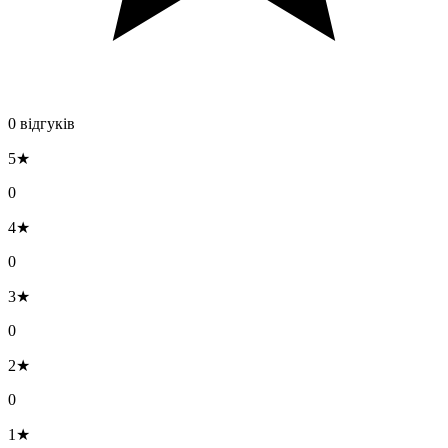
0 відгуків
5★
0
4★
0
3★
0
2★
0
1★