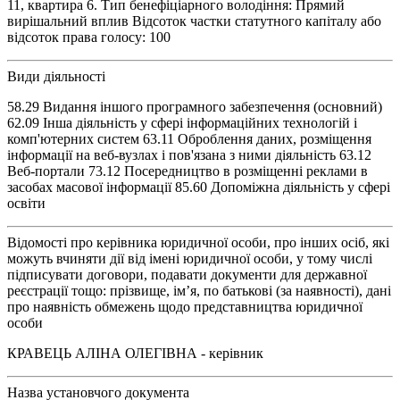
11, квартира 6. Тип бенефіціарного володіння: Прямий
вирішальний вплив Відсоток частки статутного капіталу або
відсоток права голосу: 100
Види діяльності
58.29 Видання іншого програмного забезпечення (основний)
62.09 Інша діяльність у сфері інформаційних технологій і
комп'ютерних систем 63.11 Оброблення даних, розміщення
інформації на веб-вузлах і пов'язана з ними діяльність 63.12
Веб-портали 73.12 Посередництво в розміщенні реклами в
засобах масової інформації 85.60 Допоміжна діяльність у сфері
освіти
Відомості про керівника юридичної особи, про інших осіб, які
можуть вчиняти дії від імені юридичної особи, у тому числі
підписувати договори, подавати документи для державної
реєстрації тощо: прізвище, ім’я, по батькові (за наявності), дані
про наявність обмежень щодо представництва юридичної
особи
КРАВЕЦЬ АЛІНА ОЛЕГІВНА - керівник
Назва установчого документа