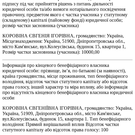
підпису під час прийняття рішень з питань діяльності
юридичної особи та/або вимоги нотаріального посвідчення
правочину, предметом якого є частка учасника у статутному
(складеному) капіталі (пайовому фонді) юридичної особи;
розмір частки засновника (учасника)
КОРОВІНА ЄВГЕНІЯ ІГОРІВНА, громадянство: Україна,
Місцезнаходження: Україна, 51900, Дніпропетровська обл.,
місто Кам'янське, вул.Колеусівська, будинок 15, квартира 1,
Розмір частки засновника (учасника): 10000,00
Інформація про кінцевого бенефіціарного власника
юридичної особи: прізвище, ім’я, по батькові (за наявності),
країна громадянства, місце проживання, тип бенефіціарного
володіння, відсоток частки статутного капіталу або відсоток
права голосу, інший характер та міра впливу, або інформація
про відсутність кінцевого бенефіціарного власника юридичної
особи
КОРОВІНА ЄВГЕНІЇВНА ІГОРІВНА, громадянство: Україна,
Україна, 51909, Дніпропетровська обл., місто Кам'янське,
вул.Колеусівська, будинок 15, квартира 1. Тип бенефіціарного
володіння: Прямий вирішальний вплив Відсоток частки
статутного капіталу або відсоток права голосу: 100