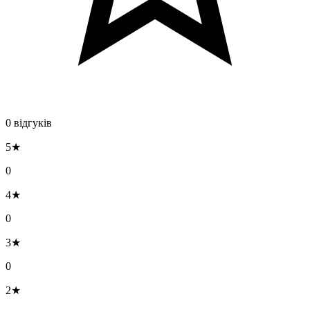
0 відгуків
5★
0
4★
0
3★
0
2★