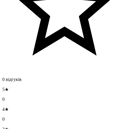
0 відгуків
5★
0
4★
0