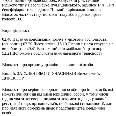
77662, Івано-Франківська обл., Калуський р-н, селище
міського типу Перегінське, вул.Руданського, будинок 14А. Тип
бенефіціарного володіння: Прямий вирішальний вплив
Відсоток частки статутного капіталу або відсоток права
голосу: 100
Види діяльності
02.40 Надання допоміжних послуг у лісовому господарстві
(основний) 02.20 Лісозаготівлі 16.10 Лісопильне та стругальне
виробництво 49.41 Вантажний автомобільний транспорт
52.21 Допоміжне обслуговування наземного транспорту
Відомості про органи управління юридичної особи
Вищий: ЗАГАЛЬНІ ЗБОРИ УЧАСНИКІВ Виконавчий:
ДИРЕКТОР
Відомості про керівника юридичної особи, про інших осіб, які
можуть вчиняти дії від імені юридичної особи, у тому числі
підписувати договори, подавати документи для державної
реєстрації тощо: прізвище, ім’я, по батькові (за наявності), дані
про наявність обмежень щодо представництва юридичної
особи