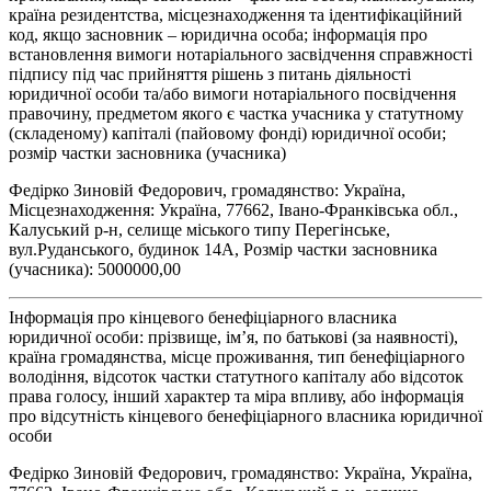
країна резидентства, місцезнаходження та ідентифікаційний
код, якщо засновник – юридична особа; інформація про
встановлення вимоги нотаріального засвідчення справжності
підпису під час прийняття рішень з питань діяльності
юридичної особи та/або вимоги нотаріального посвідчення
правочину, предметом якого є частка учасника у статутному
(складеному) капіталі (пайовому фонді) юридичної особи;
розмір частки засновника (учасника)
Федірко Зиновій Федорович, громадянство: Україна,
Місцезнаходження: Україна, 77662, Івано-Франківська обл.,
Калуський р-н, селище міського типу Перегінське,
вул.Руданського, будинок 14А, Розмір частки засновника
(учасника): 5000000,00
Інформація про кінцевого бенефіціарного власника
юридичної особи: прізвище, ім’я, по батькові (за наявності),
країна громадянства, місце проживання, тип бенефіціарного
володіння, відсоток частки статутного капіталу або відсоток
права голосу, інший характер та міра впливу, або інформація
про відсутність кінцевого бенефіціарного власника юридичної
особи
Федірко Зиновій Федорович, громадянство: Україна, Україна,