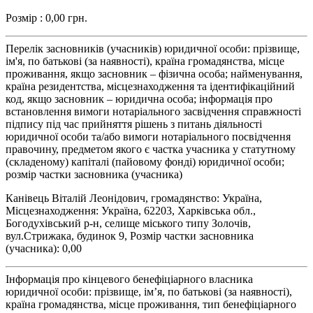
Розмір : 0,00 грн.
Перелік засновників (учасників) юридичної особи: прізвище,
ім'я, по батькові (за наявності), країна громадянства, місце
проживання, якщо засновник – фізична особа; найменування,
країна резидентства, місцезнаходження та ідентифікаційний
код, якщо засновник – юридична особа; інформація про
встановлення вимоги нотаріального засвідчення справжності
підпису під час прийняття рішень з питань діяльності
юридичної особи та/або вимоги нотаріального посвідчення
правочину, предметом якого є частка учасника у статутному
(складеному) капіталі (пайовому фонді) юридичної особи;
розмір частки засновника (учасника)
Канівець Віталій Леонідович, громадянство: Україна,
Місцезнаходження: Україна, 62203, Харківська обл.,
Богодухівський р-н, селище міського типу Золочів,
вул.Стрижака, будинок 9, Розмір частки засновника
(учасника): 0,00
Інформація про кінцевого бенефіціарного власника
юридичної особи: прізвище, ім’я, по батькові (за наявності),
країна громадянства, місце проживання, тип бенефіціарного