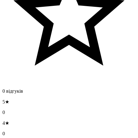
0 відгуків
5★
0
4★
0