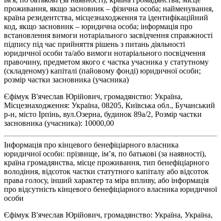
проживання, якщо засновник – фізична особа; найменування,
країна резидентства, місцезнаходження та ідентифікаційний
код, якщо засновник – юридична особа; інформація про
встановлення вимоги нотаріального засвідчення справжності
підпису під час прийняття рішень з питань діяльності
юридичної особи та/або вимоги нотаріального посвідчення
правочину, предметом якого є частка учасника у статутному
(складеному) капіталі (пайовому фонді) юридичної особи;
розмір частки засновника (учасника)
Єфімук В'ячеслав Юрійович, громадянство: Україна,
Місцезнаходження: Україна, 08205, Київська обл., Бучанський
р-н, місто Ірпінь, вул.Озерна, будинок 89а/2, Розмір частки
засновника (учасника): 10000,00
Інформація про кінцевого бенефіціарного власника
юридичної особи: прізвище, ім’я, по батькові (за наявності),
країна громадянства, місце проживання, тип бенефіціарного
володіння, відсоток частки статутного капіталу або відсоток
права голосу, інший характер та міра впливу, або інформація
про відсутність кінцевого бенефіціарного власника юридичної
особи
Єфімук В'ячеслав Юрійович, громадянство: Україна, Україна,