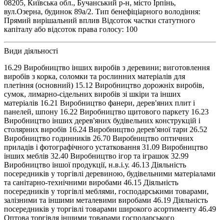
08205, Київська обл., Бучанський р-н, місто Ірпінь,
вул.Озерна, будинок 89а/2. Тип бенефіціарного володіння:
Прямий вирішальний вплив Відсоток частки статутного
капіталу або відсоток права голосу: 100
Види діяльності
16.29 Виробництво інших виробів з деревини; виготовлення
виробів з корка, соломки та рослинних матеріалів для
плетіння (основний) 15.12 Виробництво дорожніх виробів,
сумок, лимарно-сідельних виробів зі шкіри та інших
матеріалів 16.21 Виробництво фанери, дерев'яних плит і
панелей, шпону 16.22 Виробництво щитового паркету 16.23
Виробництво інших дерев'яних будівельних конструкцій і
столярних виробів 16.24 Виробництво дерев'яної тари 26.52
Виробництво годинників 26.70 Виробництво оптичних
приладів і фотографічного устатковання 31.09 Виробництво
інших меблів 32.40 Виробництво ігор та іграшок 32.99
Виробництво іншої продукції, н.в.і.у. 46.13 Діяльність
посередників у торгівлі деревиною, будівельними матеріалами
та санітарно-технічними виробами 46.15 Діяльність
посередників у торгівлі меблями, господарськими товарами,
залізними та іншими металевими виробами 46.19 Діяльність
посередників у торгівлі товарами широкого асортименту 46.49
Оптова торгівля іншими товарами господарського