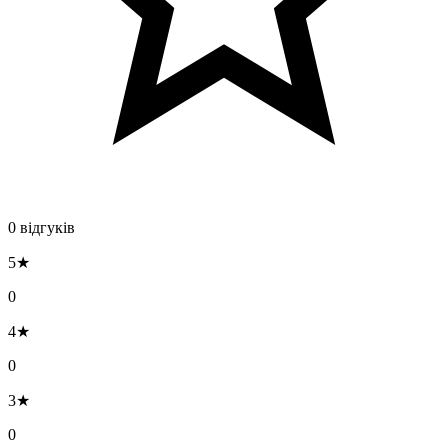
0 відгуків
5★
0
4★
0
3★
0