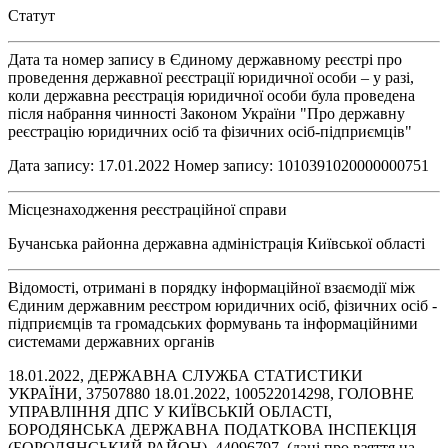
Статут
Дата та номер запису в Єдиному державному реєстрі про
проведення державної реєстрації юридичної особи – у разі,
коли державна реєстрація юридичної особи була проведена
після набрання чинності Законом України "Про державну
реєстрацію юридичних осіб та фізичних осіб-підприємців"
Дата запису: 17.01.2022 Номер запису: 1010391020000000751
Місцезнаходження реєстраційної справи
Бучанська районна державна адміністрація Київської області
Відомості, отримані в порядку інформаційної взаємодії між
Єдиним державним реєстром юридичних осіб, фізичних осіб -
підприємців та громадських формувань та інформаційними
системами державних органів
18.01.2022, ДЕРЖАВНА СЛУЖБА СТАТИСТИКИ
УКРАЇНИ, 37507880 18.01.2022, 100522014298, ГОЛОВНЕ
УПРАВЛІННЯ ДПС У КИЇВСЬКІЙ ОБЛАСТІ,
БОРОДЯНСЬКА ДЕРЖАВНА ПОДАТКОВА ІНСПЕКЦІЯ
(БОРОДЯНСЬКИЙ РАЙОН), 44096797, (дані про взяття на