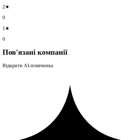
2★
0
1★
0
Пов'язані компанії
Відкрити AI-помічника