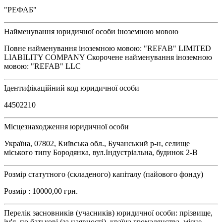
"РЕФАБ"
Найменування юридичної особи іноземною мовою
Повне найменування іноземною мовою: "REFAB" LIMITED
LIABILITY COMPANY Скорочене найменування іноземною
мовою: "REFAB" LLC
Ідентифікаційний код юридичної особи
44502210
Місцезнаходження юридичної особи
Україна, 07802, Київська обл., Бучанський р-н, селище
міського типу Бородянка, вул.Індустріальна, будинок 2-В
Розмір статутного (складеного) капіталу (пайового фонду)
Розмір : 10000,00 грн.
Перелік засновників (учасників) юридичної особи: прізвище,
ім'я, по батькові (за наявності), країна громадянства, місце