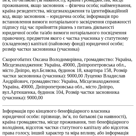
проживання, якщо засновник – фізична особа; найменування,
країна резидентства, місцезнаходження та ідентифікаційний
код, якщо засновник – юридична особа; інформація про
встановлення вимоги нотаріального засвідчення справжності
підпису під час прийняття рішень з питань діяльності
юридичної особи та/або вимоги нотаріального посвідчення
правочину, предметом якого є частка учасника у статутному
(складеному) капіталі (пайовому фонді) юридичної особи;
розмір частки засновника (учасника)
Скорогобатих Оксана Володимирівна, громадянство: Україна,
Місцезнаходження: Україна, 49000, Дніпропетровська обл.,
місто Дніпро, вул.Бєляєва, будинок 18, квартира 158, Розмір
частки засновника (учасника): 9000,00 Луценко Владислав
Андрійович, громадянство: Україна, Місцезнаходження:
Україна, 49000, Дніпропетровська обл., місто Дніпро,
вул.Артюшенка, будинок 104, Розмір частки засновника
(учасника): 9000,00
Інформація про кінцевого бенефіціарного власника
юридичної особи: прізвище, ім’я, по батькові (за наявності),
країна громадянства, місце проживання, тип бенефіціарного
володіння, відсоток частки статутного капіталу або відсоток
права голосу, інший характер та міра впливу, або інформація