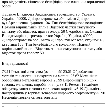
про відсутність кінцевого бенефіціарного власника юридичної
особи
Луценко Владислав Андрійович, громадянство: Україна,
Україна, 49000, Дніпропетровська обл., місто Дніпро,
вул.Артюшенка, будинок 104. Тип бенефіціарного володіння:
Прямий вирішальний вплив Відсоток частки статутного
капіталу або відсоток права голосу: 50 Скоробогатих Оксана
Володимирівна, громадянство: Україна, Україна, 49000,
Дніпропетровська обл., місто Дніпро, вул.Бєляєва, будинок 18,
квартира 158. Тип бенефіціарного володіння: Прямий
вирішальний вплив Відсоток частки статутного капіталу або
відсоток права голосу: 50
Види діяльності
73.11 Рекламні агентства (основний) 25.61 Оброблення
металів та нанесення покриття на метали 25.62 Механічне
оброблення металевих виробів 25.99 Виробництво інших
готових металевих виробів, н.в.і.у. 33.11 Ремонт і технічне
обслуговування готових металевих виробів 46.19 Діяльність
посередників у торгівлі товарами широкого асортименту 46.90
Неспеціалізована оптова торгівля