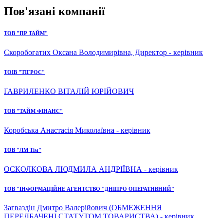
Пов'язані компанії
ТОВ "ПР ТАЙМ"
Скоробогатих Оксана Володимирівна, Директор - керівник
ТОІВ "ТІГРОС"
ГАВРИЛЕНКО ВІТАЛІЙ ЮРІЙОВИЧ
ТОВ "ТАЙМ ФІНАНС"
Коробська Анастасія Миколаївна - керівник
ТОВ "ЛМ Тім"
ОСКОЛКОВА ЛЮДМИЛА АНДРІЇВНА - керівник
ТОВ "ІНФОРМАЦІЙНЕ АГЕНТСТВО "ДНІПРО ОПЕРАТИВНИЙ"
Загваздін Дмитро Валерійович (ОБМЕЖЕННЯ
ПЕРЕДБАЧЕНІ СТАТУТОМ ТОВАРИСТВА) - керівник