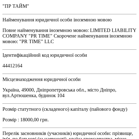
"ПР ТАЙМ"
Найменування юридичної особи іноземною мовою
Повне найменування іноземною мовою: LIMITED LIABILITY
COMPANY "PR TIME" Скорочене найменування іноземною
мовою: "PR TIME" LLC
Ідентифікаційний код юридичної особи
44412164
Місцезнаходження юридичної особи
Україна, 49000, Дніпропетровська обл., місто Дніпро,
вул.Артюшенка, будинок 104
Розмір статутного (складеного) капіталу (пайового фонду)
Розмір : 18000,00 грн.
Перелік засновників (учасників) юридичної особи: прізвище,
ім'я, по батькові (за наявності), країна громадянства, місце