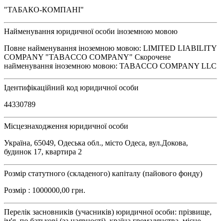
"ТАБАКО-КОМПАНІ"
Найменування юридичної особи іноземною мовою
Повне найменування іноземною мовою: LIMITED LIABILITY
COMPANY "TABACCO COMPANY" Скорочене
найменування іноземною мовою: TABACCO COMPANY LLC
Ідентифікаційний код юридичної особи
44330789
Місцезнаходження юридичної особи
Україна, 65049, Одеська обл., місто Одеса, вул.Докова,
будинок 17, квартира 2
Розмір статутного (складеного) капіталу (пайового фонду)
Розмір : 1000000,00 грн.
Перелік засновників (учасників) юридичної особи: прізвище,
ім'я, по батькові (за наявності), країна громадянства, місце