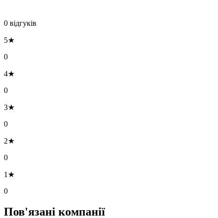
0 відгуків
5★
0
4★
0
3★
0
2★
0
1★
0
Пов'язані компанії