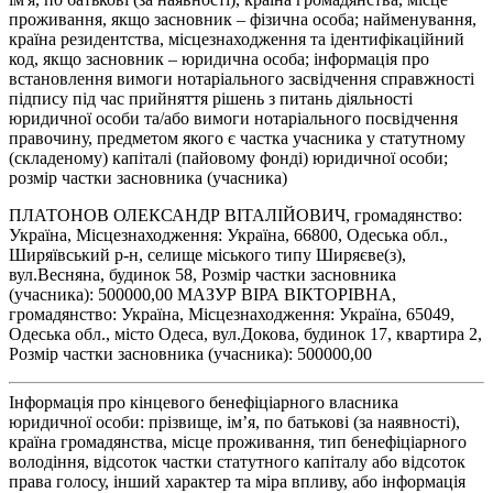
проживання, якщо засновник – фізична особа; найменування,
країна резидентства, місцезнаходження та ідентифікаційний
код, якщо засновник – юридична особа; інформація про
встановлення вимоги нотаріального засвідчення справжності
підпису під час прийняття рішень з питань діяльності
юридичної особи та/або вимоги нотаріального посвідчення
правочину, предметом якого є частка учасника у статутному
(складеному) капіталі (пайовому фонді) юридичної особи;
розмір частки засновника (учасника)
ПЛАТОНОВ ОЛЕКСАНДР ВІТАЛІЙОВИЧ, громадянство:
Україна, Місцезнаходження: Україна, 66800, Одеська обл.,
Ширяївський р-н, селище міського типу Ширяєве(з),
вул.Весняна, будинок 58, Розмір частки засновника
(учасника): 500000,00 МАЗУР ВІРА ВІКТОРІВНА,
громадянство: Україна, Місцезнаходження: Україна, 65049,
Одеська обл., місто Одеса, вул.Докова, будинок 17, квартира 2,
Розмір частки засновника (учасника): 500000,00
Інформація про кінцевого бенефіціарного власника
юридичної особи: прізвище, ім’я, по батькові (за наявності),
країна громадянства, місце проживання, тип бенефіціарного
володіння, відсоток частки статутного капіталу або відсоток
права голосу, інший характер та міра впливу, або інформація