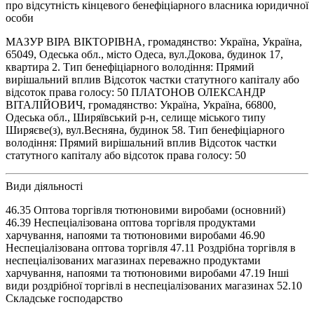
про відсутність кінцевого бенефіціарного власника юридичної
особи
МАЗУР ВІРА ВІКТОРІВНА, громадянство: Україна, Україна,
65049, Одеська обл., місто Одеса, вул.Докова, будинок 17,
квартира 2. Тип бенефіціарного володіння: Прямий
вирішальний вплив Відсоток частки статутного капіталу або
відсоток права голосу: 50 ПЛАТОНОВ ОЛЕКСАНДР
ВІТАЛІЙОВИЧ, громадянство: Україна, Україна, 66800,
Одеська обл., Ширяївський р-н, селище міського типу
Ширяєве(з), вул.Весняна, будинок 58. Тип бенефіціарного
володіння: Прямий вирішальний вплив Відсоток частки
статутного капіталу або відсоток права голосу: 50
Види діяльності
46.35 Оптова торгівля тютюновими виробами (основний)
46.39 Неспеціалізована оптова торгівля продуктами
харчування, напоями та тютюновими виробами 46.90
Неспеціалізована оптова торгівля 47.11 Роздрібна торгівля в
неспеціалізованих магазинах переважно продуктами
харчування, напоями та тютюновими виробами 47.19 Інші
види роздрібної торгівлі в неспеціалізованих магазинах 52.10
Складське господарство