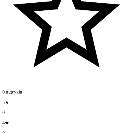
0 відгуків
5★
0
4★
0