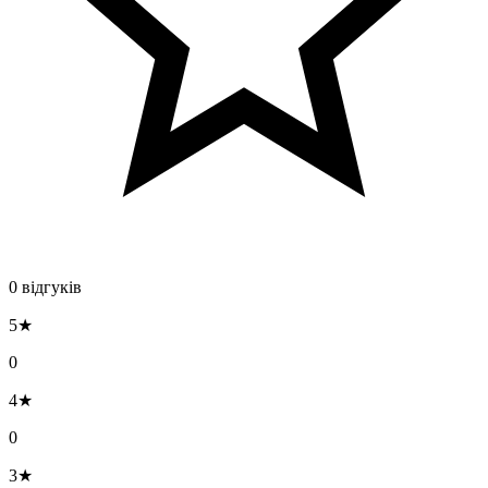
0 відгуків
5★
0
4★
0
3★