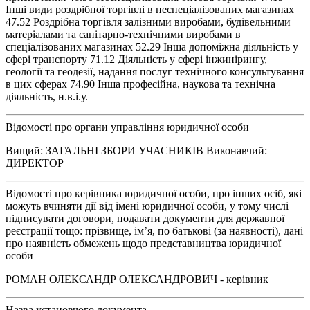
Інші види роздрібної торгівлі в неспеціалізованих магазинах
47.52 Роздрібна торгівля залізними виробами, будівельними
матеріалами та санітарно-технічними виробами в
спеціалізованих магазинах 52.29 Інша допоміжна діяльність у
сфері транспорту 71.12 Діяльність у сфері інжинірингу,
геології та геодезії, надання послуг технічного консультування
в цих сферах 74.90 Інша професійна, наукова та технічна
діяльність, н.в.і.у.
Відомості про органи управління юридичної особи
Вищий: ЗАГАЛЬНІ ЗБОРИ УЧАСНИКІВ Виконавчий:
ДИРЕКТОР
Відомості про керівника юридичної особи, про інших осіб, які
можуть вчиняти дії від імені юридичної особи, у тому числі
підписувати договори, подавати документи для державної
реєстрації тощо: прізвище, ім’я, по батькові (за наявності), дані
про наявність обмежень щодо представництва юридичної
особи
РОМАН ОЛЕКСАНДР ОЛЕКСАНДРОВИЧ - керівник
Назва установчого документа