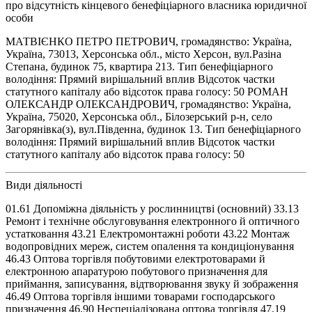
про відсутність кінцевого бенефіціарного власника юридичної
особи
МАТВІЄНКО ПЕТРО ПЕТРОВИЧ, громадянство: Україна,
Україна, 73013, Херсонська обл., місто Херсон, вул.Разіна
Степана, будинок 75, квартира 213. Тип бенефіціарного
володіння: Прямий вирішальний вплив Відсоток частки
статутного капіталу або відсоток права голосу: 50 РОМАН
ОЛЕКСАНДР ОЛЕКСАНДРОВИЧ, громадянство: Україна,
Україна, 75020, Херсонська обл., Білозерський р-н, село
Загорянівка(з), вул.Південна, будинок 13. Тип бенефіціарного
володіння: Прямий вирішальний вплив Відсоток частки
статутного капіталу або відсоток права голосу: 50
Види діяльності
01.61 Допоміжна діяльність у рослинництві (основний) 33.13
Ремонт і технічне обслуговування електронного й оптичного
устатковання 43.21 Електромонтажні роботи 43.22 Монтаж
водопровідних мереж, систем опалення та кондиціонування
46.43 Оптова торгівля побутовими електротоварами й
електронною апаратурою побутового призначення для
приймання, записування, відтворювання звуку й зображення
46.49 Оптова торгівля іншими товарами господарського
призначення 46.90 Неспеціалізована оптова торгівля 47.19