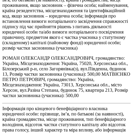
проживання, якщо засновник – фізична особа; найменування,
країна резидентства, місцезнаходження та ідентифікаційний
код, якщо засновник – юридична особа; інформація про
встановлення вимоги нотаріального засвідчення справжності
підпису під час прийняття рішень з питань діяльності
юридичної особи та/або вимоги нотаріального посвідчення
правочину, предметом якого є частка учасника у статутному
(складеному) капіталі (пайовому фонді) юридичної особи;
розмір частки засновника (учасника)
РОМАН ОЛЕКСАНДР ОЛЕКСАНДРОВИЧ, громадянство:
Україна, Місцезнаходження: Україна, 75020, Херсонська обл.,
Білозерський р-н, село Загорянівка(з), вул.Південна, будинок
13, Розмір частки засновника (учасника): 500,00 МАТВІЄНКО
ПЕТРО ПЕТРОВИЧ, громадянство: Україна,
Місцезнаходження: Україна, 73013, Херсонська обл., місто
Херсон, вул.Разіна Степана, будинок 75, квартира 213, Розмір
частки засновника (учасника): 500,00
Інформація про кінцевого бенефіціарного власника
юридичної особи: прізвище, ім’я, по батькові (за наявності),
країна громадянства, місце проживання, тип бенефіціарного
володіння, відсоток частки статутного капіталу або відсоток
права голосу, інший характер та міра впливу, або інформація