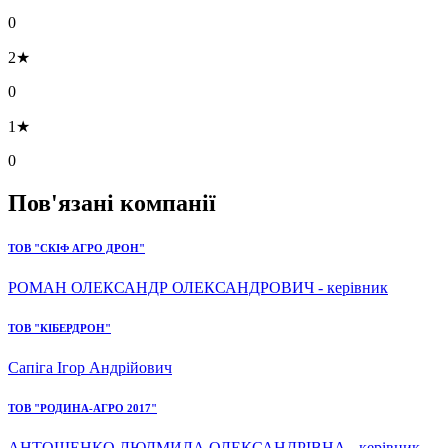
0
2★
0
1★
0
Пов'язані компанії
ТОВ "СКІФ АГРО ДРОН"
РОМАН ОЛЕКСАНДР ОЛЕКСАНДРОВИЧ - керівник
ТОВ "КІБЕРДРОН"
Сапіга Ігор Андрійович
ТОВ "РОДИНА-АГРО 2017"
АНТОЩЕНКО ЛЮДМИЛА ОЛЕКСАНДРІВНА - керівник