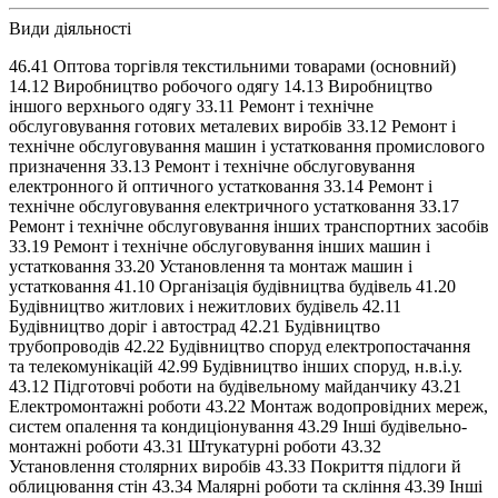
Види діяльності
46.41 Оптова торгівля текстильними товарами (основний)
14.12 Виробництво робочого одягу 14.13 Виробництво
іншого верхнього одягу 33.11 Ремонт і технічне
обслуговування готових металевих виробів 33.12 Ремонт і
технічне обслуговування машин і устатковання промислового
призначення 33.13 Ремонт і технічне обслуговування
електронного й оптичного устатковання 33.14 Ремонт і
технічне обслуговування електричного устатковання 33.17
Ремонт і технічне обслуговування інших транспортних засобів
33.19 Ремонт і технічне обслуговування інших машин і
устатковання 33.20 Установлення та монтаж машин і
устатковання 41.10 Організація будівництва будівель 41.20
Будівництво житлових і нежитлових будівель 42.11
Будівництво доріг і автострад 42.21 Будівництво
трубопроводів 42.22 Будівництво споруд електропостачання
та телекомунікацій 42.99 Будівництво інших споруд, н.в.і.у.
43.12 Підготовчі роботи на будівельному майданчику 43.21
Електромонтажні роботи 43.22 Монтаж водопровідних мереж,
систем опалення та кондиціонування 43.29 Інші будівельно-
монтажні роботи 43.31 Штукатурні роботи 43.32
Установлення столярних виробів 43.33 Покриття підлоги й
облицювання стін 43.34 Малярні роботи та скління 43.39 Інші