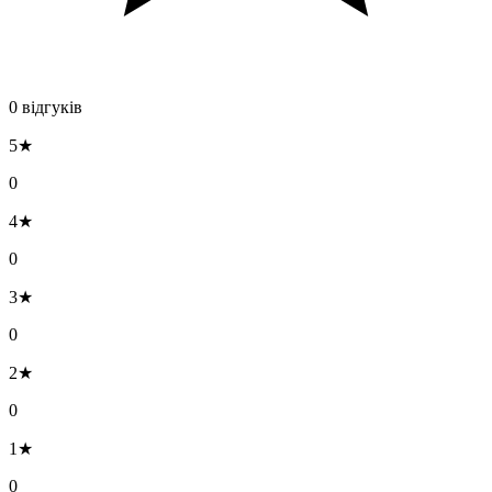
0 відгуків
5★
0
4★
0
3★
0
2★
0
1★
0