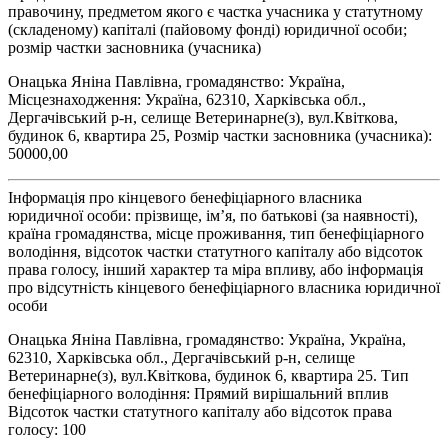
правочину, предметом якого є частка учасника у статутному
(складеному) капіталі (пайовому фонді) юридичної особи;
розмір частки засновника (учасника)
Онацька Яніна Павлівна, громадянство: Україна,
Місцезнаходження: Україна, 62310, Харківська обл.,
Дергачівський р-н, селище Ветеринарне(з), вул.Квіткова,
будинок 6, квартира 25, Розмір частки засновника (учасника):
50000,00
Інформація про кінцевого бенефіціарного власника
юридичної особи: прізвище, ім’я, по батькові (за наявності),
країна громадянства, місце проживання, тип бенефіціарного
володіння, відсоток частки статутного капіталу або відсоток
права голосу, інший характер та міра впливу, або інформація
про відсутність кінцевого бенефіціарного власника юридичної
особи
Онацька Яніна Павлівна, громадянство: Україна, Україна,
62310, Харківська обл., Дергачівський р-н, селище
Ветеринарне(з), вул.Квіткова, будинок 6, квартира 25. Тип
бенефіціарного володіння: Прямий вирішальний вплив
Відсоток частки статутного капіталу або відсоток права
голосу: 100