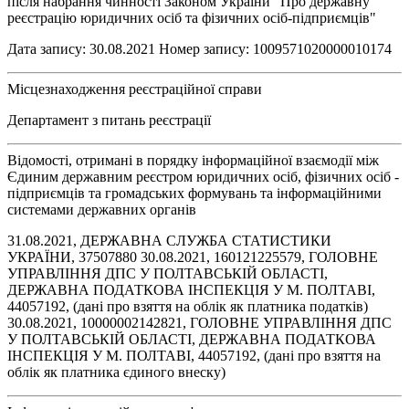
після набрання чинності Законом України "Про державну
реєстрацію юридичних осіб та фізичних осіб-підприємців"
Дата запису: 30.08.2021 Номер запису: 1009571020000010174
Місцезнаходження реєстраційної справи
Департамент з питань реєстрації
Відомості, отримані в порядку інформаційної взаємодії між
Єдиним державним реєстром юридичних осіб, фізичних осіб -
підприємців та громадських формувань та інформаційними
системами державних органів
31.08.2021, ДЕРЖАВНА СЛУЖБА СТАТИСТИКИ
УКРАЇНИ, 37507880 30.08.2021, 160121225579, ГОЛОВНЕ
УПРАВЛІННЯ ДПС У ПОЛТАВСЬКІЙ ОБЛАСТІ,
ДЕРЖАВНА ПОДАТКОВА ІНСПЕКЦІЯ У М. ПОЛТАВІ,
44057192, (дані про взяття на облік як платника податків)
30.08.2021, 10000002142821, ГОЛОВНЕ УПРАВЛІННЯ ДПС
У ПОЛТАВСЬКІЙ ОБЛАСТІ, ДЕРЖАВНА ПОДАТКОВА
ІНСПЕКЦІЯ У М. ПОЛТАВІ, 44057192, (дані про взяття на
облік як платника єдиного внеску)