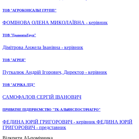
ТОВ "АГРОКОНСАЛЬТ ГРУПП"
ФОМІНОВА ОЛЕНА МИКОЛАЇВНА - керівник
ТОВ "ГравентаГруп"
Дімітрова Анжела Іванівна - керівник
ТОВ "АГРЕЯ"
Путкалюк Андрій Ігорович, Директор - керівник
ТОВ "АГРІКА ЛТД"
САМОФАЛОВ СЕРГІЙ ІВАНОВИЧ
ПРИВАТНЕ ПІДПРИЄМСТВО "ТК-АЛЬЯНСПОСТАЧАГРО"
ФЕДИНА ЮРІЙ ГРИГОРОВИЧ - керівник ФЕДИНА ЮРІЙ
ГРИГОРОВИЧ - представник
Відкрити AI-помічника