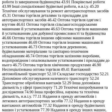
роботи із завершення будівництва 43.91 Покрівельні роботи
43.99 Інші спеціалізовані будівельні роботи, н.в.і.у. 45.20
Технічне обслуговування та ремонт автотранспортних засобів
45.31 Оптова торгівля деталями та приладдям для
автотранспортних засобів 46.42 Оптова торгівля одягом і
взуттям 46.61 Оптова торгівля сільськогосподарськими
машинами й устаткованням 46.63 Оптова торгівля машинами
й устаткованням для добувної промисловості та будівництва
46.66 Оптова торгівля іншими офісними машинами й
устаткованням 46.69 Оптова торгівля іншими машинами й
устаткованням 46.73 Оптова торгівля деревиною,
будівельними матеріалами та санітарно-технічним
обладнанням 46.74 Оптова торгівля залізними виробами,
водопровідним і опалювальним устаткованням і приладдям до
нього 46.75 Оптова торгівля хімічними продуктами 46.90
Неспеціалізована оптова торгівля 49.41 Вантажний
автомобільний транспорт 52.10 Складське господарство 52.21
Допоміжне обслуговування наземного транспорту 52.24
Транспортне оброблення вантажів 52.29 Інша допоміжна
діяльність у сфері транспорту 71.20 Технічні випробування та
дослідження 74.90 Інша професійна, наукова та технічна
діяльність, н.в.і.у. 77.11 Надання в оренду автомобілів і
легкових автотранспортних засобів 77.12 Надання в оренду
вантажних автомобілів 77.32 Надання в оренду будівельних
машин і устатковання 77.39 Надання в оренду інших машин,